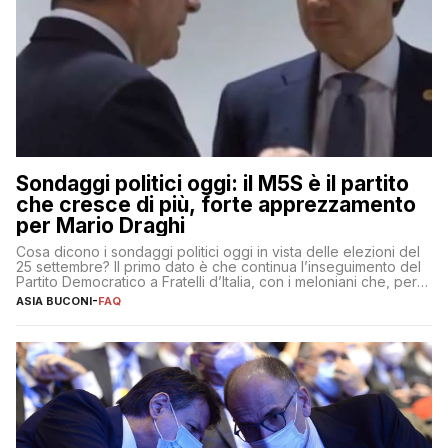
Sondaggi politici oggi: il M5S è il partito
che cresce di più, forte apprezzamento
per Mario Draghi
Cosa dicono i sondaggi politici oggi in vista delle elezioni del
25 settembre? Il primo dato è che continua l’inseguimento del
Partito Democratico a Fratelli d’Italia, con i meloniani che, però,
sembrano accumulare sempre più distacco affermandosi come
ASIA BUCONI
-
FAQ
primo partito con il 24% (+0,7% rispetto a fine luglio), un
punto davanti ai dem (al 23%). […]