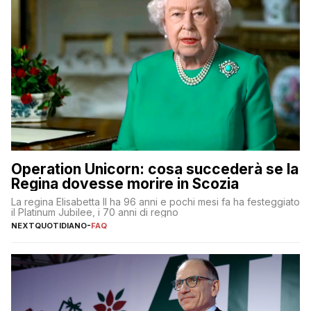
Operation Unicorn: cosa succederà se la
Regina dovesse morire in Scozia
La regina Elisabetta II ha 96 anni e pochi mesi fa ha festeggiato
il Platinum Jubilee, i 70 anni di regno
NEXTQUOTIDIANO
-
FAQ