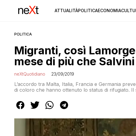
ATTUALITÀ
POLITICA
ECONOMIA
CULTU
POLITICA
Migranti, così Lamorge
mese di più che Salvini
neXtQuotidiano
23/09/2019
L’accordo tra Malta, Italia, Francia e Germania prevede
di coloro che hanno ottenuto lo status di rifugiato. I
quota da ridistribuire, i migranti verranno inseriti di
si farà carico anche degli eventuali rimpatri, e non i