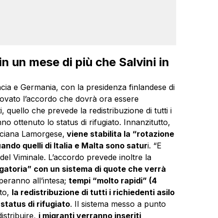
 un mese di più che Salvini in
ancia e Germania, con la presidenza finlandese di
rovato l’accordo che dovrà ora essere
, quello che prevede la redistribuzione di tutti i
no ottenuto lo status di rifugiato. Innanzitutto,
 Luciana Lamorgese,
viene stabilita la “rotazione
ando quelli di Italia e Malta sono satur
i. “E
 del Viminale. L’accordo prevede inoltre la
igatoria” con un sistema di quote che verrà
peranno all’intesa;
tempi “molto rapidi” (4
to,
la redistribuzione di tutti i richiedenti asilo
status di rifugiato
. Il sistema messo a punto
istribuire,
i migranti verranno inseriti