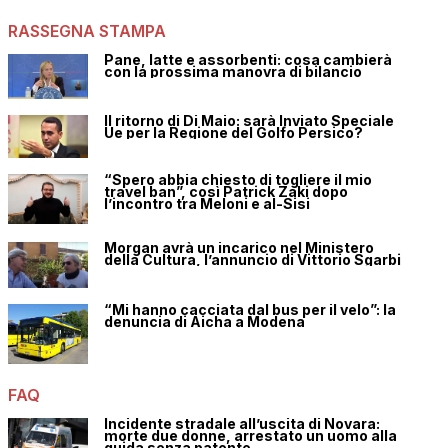
RASSEGNA STAMPA
Pane, latte e assorbenti: cosa cambierà
con la prossima manovra di bilancio
Il ritorno di Di Maio: sarà Inviato Speciale
Ue per la Regione del Golfo Persico?
“Spero abbia chiesto di togliere il mio
travel ban”, così Patrick Zaki dopo
l’incontro tra Meloni e al-Sisi
Morgan avrà un incarico nel Ministero
della Cultura, l’annuncio di Vittorio Sgarbi
“Mi hanno cacciata dal bus per il velo”: la
denuncia di Aicha a Modena
FAQ
Incidente stradale all’uscita di Novara:
morte due donne, arrestato un uomo alla
guida senza patente