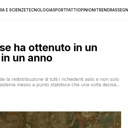
RA E SCIENZE
TECNOLOGIA
SPORT
FATTI
OPINIONI
TREND
RASSEGN
se ha ottenuto in un
 in un anno
 la redistribuzione di tutti i richiedenti asilo e non solo
l sistema messo a punto stabilisce che una volta decisa la
rettamente nella banca dati del paese di destinazione, che
n quello di primo approdo