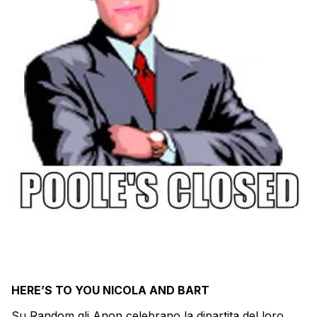
HERE’S TO YOU NICOLA AND BART
Su Random gli Anon celebrano la dipartita del loro