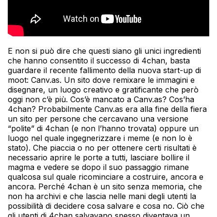
E non si può dire che questi siano gli unici ingredienti
che hanno consentito il successo di 4chan, basta
guardare il recente fallimento della nuova start-up di
moot: Canv.as. Un sito dove remixare le immagini e
disegnare, un luogo creativo e gratificante che però
oggi non c’è più. Cos’è mancato a Canv.as? Cos’ha
4chan? Probabilmente Canv.as era alla fine della fiera
un sito per persone che cercavano una versione
“polite” di 4chan (e non l’hanno trovata) oppure un
luogo nel quale ingegnerizzare i meme (e non lo è
stato). Che piaccia o no per ottenere certi risultati è
necessario aprire le porte a tutti, lasciare bollire il
magma e vedere se dopo il suo passaggio rimane
qualcosa sul quale ricominciare a costruire, ancora e
ancora. Perché 4chan è un sito senza memoria, che
non ha archivi e che lascia nelle mani degli utenti la
possibilità di decidere cosa salvare e cosa no. Ciò che
gli utenti di 4chan salvavano spesso diventava un