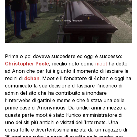
Prima o poi doveva succedere ed oggi è successo:
Christopher Poole
, meglio noto come
moot
ha detto
ad Anon che per lui è giunto il momento di lasciare le
redini di
4chan
. Moot è il fondatore di 4chan e oggi ha
comunicato la sua decisione di lasciare l’incarico di
admin del sito che ha contribuito a inondare
l’Interwebs di gattini e meme e che è stata una delle
prime case di Anonymous. Da undici anni e mezzo a
questa parte moot è stato l’unico amministratore di
uno dei siti più antichi e visitati dell’Internets. Una
corsa folle e divertentissima iniziata da un ragazzo di
15 anni che ruba la carta di credito della madre per