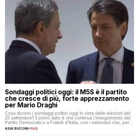
Sondaggi politici oggi: il M5S è il partito
che cresce di più, forte apprezzamento
per Mario Draghi
Cosa dicono i sondaggi politici oggi in vista delle elezioni del
25 settembre? Il primo dato è che continua l’inseguimento del
Partito Democratico a Fratelli d’Italia, con i meloniani che, però,
sembrano accumulare sempre più distacco affermandosi come
ASIA BUCONI
-
FAQ
primo partito con il 24% (+0,7% rispetto a fine luglio), un
punto davanti ai dem (al 23%). […]