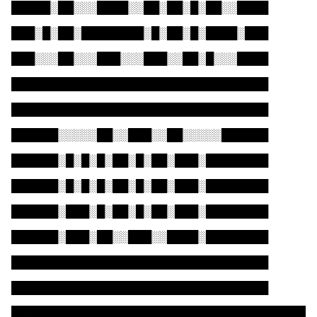
█████░██░░░████░░██░██░█░██░░████
███░█░██░████████░█░██░█░████░███
███░░░██░░░███░░░███░░██░█░░░████
█████████████████████████████████
█████████████████████████████████
██████░░░░░██░░███░░██░░░░░██████
██████░█░█░█░██░█░██░███░████████
██████░█░█░█░██░█░██░███░████████
██████░███░█░██░█░██░███░████████
██████░███░██░░███░░████░████████
█████████████████████████████████
█████████████████████████████████