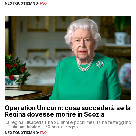
NEXTQUOTIDIANO
-
FAQ
Operation Unicorn: cosa succederà se la
Regina dovesse morire in Scozia
La regina Elisabetta II ha 96 anni e pochi mesi fa ha festeggiato
il Platinum Jubilee, i 70 anni di regno
NEXTQUOTIDIANO
-
FAQ