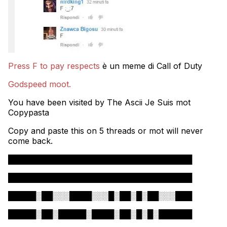
Press F to pay respects
è un meme di Call of Duty
Godspeed moot.
You have been visited by The Ascii Je Suis mot
Copypasta
Copy and paste this on 5 threads or mot will never
come back.
█████████████████████████████████
█████████████████████████████████
█████░██░░░████░░░█░██░█░██░░░███
█████░██░█████░████░██░█░█░██████