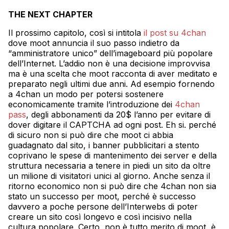
THE NEXT CHAPTER
Il prossimo capitolo, così si intitola
il post su 4chan
dove moot annuncia il suo passo indietro da
“amministratore unico” dell’imageboard più popolare
dell’Internet. L’addio non è una decisione improvvisa
ma è una scelta che moot racconta di aver meditato e
preparato negli ultimi due anni. Ad esempio fornendo
a 4chan un modo per potersi sostenere
economicamente tramite l’introduzione dei
4chan
pass
, degli abbonamenti da 20$ l’anno per evitare di
dover digitare il CAPTCHA ad ogni post. Eh si. perché
di sicuro non si può dire che moot ci abbia
guadagnato dal sito, i banner pubblicitari a stento
coprivano le spese di mantenimento dei server e della
struttura necessaria a tenere in piedi un sito da oltre
un milione di visitatori unici al giorno. Anche senza il
ritorno economico non si può dire che 4chan non sia
stato un successo per moot, perché è successo
davvero a poche persone dell’Interwebs di poter
creare un sito così longevo e così incisivo nella
cultura popolare. Certo, non è tutto merito di moot, è