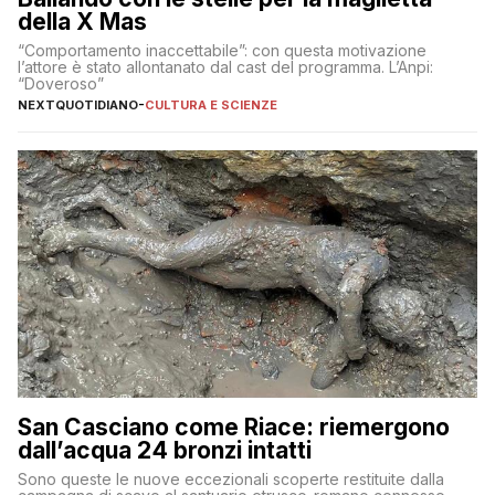
della X Mas
“Comportamento inaccettabile”: con questa motivazione
l’attore è stato allontanato dal cast del programma. L’Anpi:
“Doveroso”
NEXTQUOTIDIANO
-
CULTURA E SCIENZE
San Casciano come Riace: riemergono
dall’acqua 24 bronzi intatti
Sono queste le nuove eccezionali scoperte restituite dalla