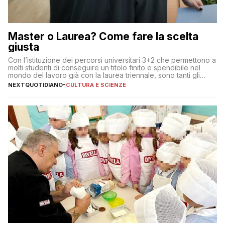
Master o Laurea? Come fare la scelta
giusta
Con l’istituzione dei percorsi universitari 3+2 che permettono a
molti studenti di conseguire un titolo finito e spendibile nel
mondo del lavoro già con la laurea triennale, sono tanti gli
interrogativi che si pongono gli studenti una volta raggiunto
NEXTQUOTIDIANO
-
CULTURA E SCIENZE
l’obiettivo di primo livello