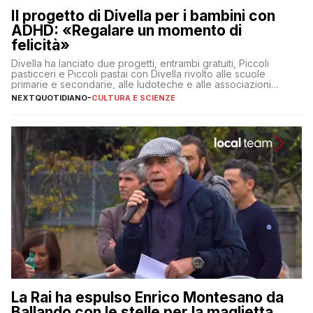
Il progetto di Divella per i bambini con
ADHD: «Regalare un momento di
felicità»
Divella ha lanciato due progetti, entrambi gratuiti, Piccoli
pasticceri e Piccoli pastai con Divella rivolto alle scuole
primarie e secondarie, alle ludoteche e alle associazioni
pugliesi che si occupano di bambini con ADHD
NEXTQUOTIDIANO
-
CULTURA E SCIENZE
La Rai ha espulso Enrico Montesano da
Ballando con le stelle per la maglietta