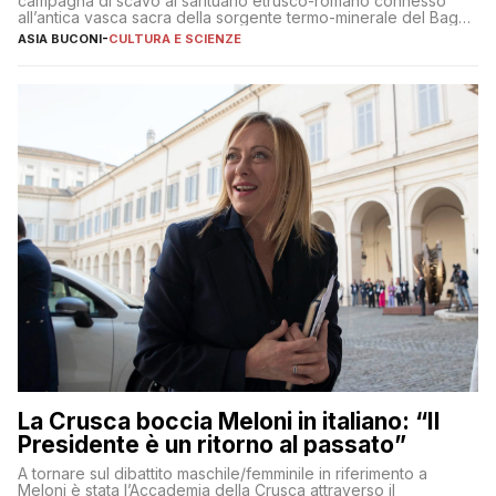
campagna di scavo al santuario etrusco-romano connesso
all’antica vasca sacra della sorgente termo-minerale del Bagno
Grande
ASIA BUCONI
-
CULTURA E SCIENZE
La Crusca boccia Meloni in italiano: “Il
Presidente è un ritorno al passato”
A tornare sul dibattito maschile/femminile in riferimento a
Meloni è stata l’Accademia della Crusca attraverso il