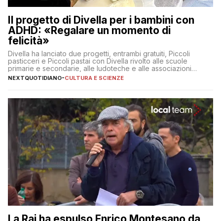
Il progetto di Divella per i bambini con
ADHD: «Regalare un momento di
felicità»
Divella ha lanciato due progetti, entrambi gratuiti, Piccoli
pasticceri e Piccoli pastai con Divella rivolto alle scuole
primarie e secondarie, alle ludoteche e alle associazioni
pugliesi che si occupano di bambini con ADHD
NEXTQUOTIDIANO
-
CULTURA E SCIENZE
La Rai ha espulso Enrico Montesano da