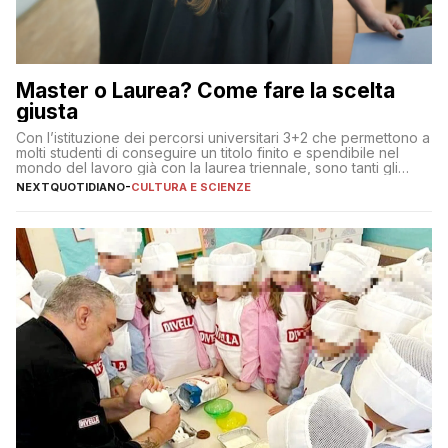
Master o Laurea? Come fare la scelta
giusta
Con l’istituzione dei percorsi universitari 3+2 che permettono a
molti studenti di conseguire un titolo finito e spendibile nel
mondo del lavoro già con la laurea triennale, sono tanti gli
interrogativi che si pongono gli studenti una volta raggiunto
NEXTQUOTIDIANO
-
CULTURA E SCIENZE
l’obiettivo di primo livello