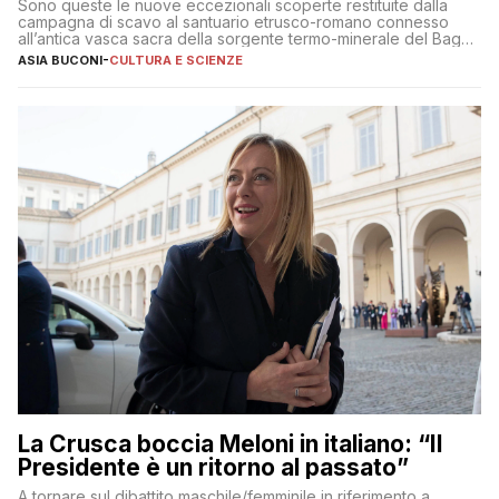
Sono queste le nuove eccezionali scoperte restituite dalla
campagna di scavo al santuario etrusco-romano connesso
all’antica vasca sacra della sorgente termo-minerale del Bagno
Grande
ASIA BUCONI
-
CULTURA E SCIENZE
La Crusca boccia Meloni in italiano: “Il
Presidente è un ritorno al passato”
A tornare sul dibattito maschile/femminile in riferimento a