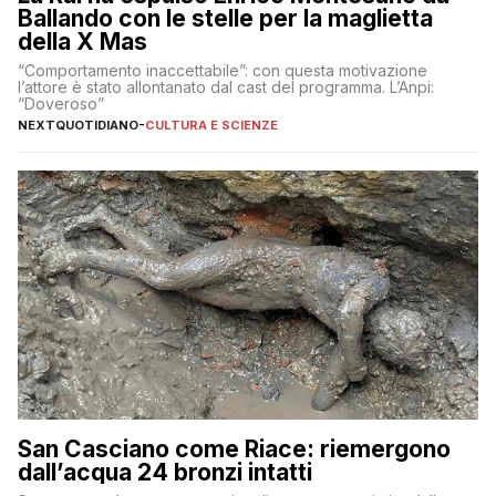
Ballando con le stelle per la maglietta
della X Mas
“Comportamento inaccettabile”: con questa motivazione
l’attore è stato allontanato dal cast del programma. L’Anpi:
“Doveroso”
NEXTQUOTIDIANO
-
CULTURA E SCIENZE
San Casciano come Riace: riemergono
dall’acqua 24 bronzi intatti