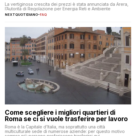
La vertiginosa crescita dei prezzi è stata annunciata da Arera,
l’Autorità di Regolazione per Energia Reti e Ambiente
NEXTQUOTIDIANO
-
FAQ
Come scegliere i migliori quartieri di
Roma se ci si vuole trasferire per lavoro
Roma è la Capitale d’Italia, ma soprattutto una città
multiculturale sede di numerose aziende: per questo motivo
sempre più persone preferiscono trasferirsi qui