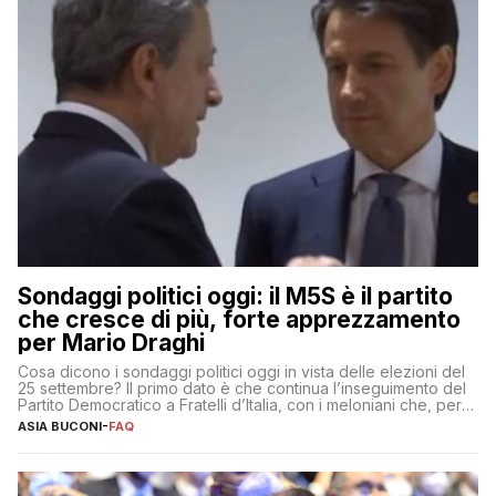
Sondaggi politici oggi: il M5S è il partito
che cresce di più, forte apprezzamento
per Mario Draghi
Cosa dicono i sondaggi politici oggi in vista delle elezioni del
25 settembre? Il primo dato è che continua l’inseguimento del
Partito Democratico a Fratelli d’Italia, con i meloniani che, però,
sembrano accumulare sempre più distacco affermandosi come
ASIA BUCONI
-
FAQ
primo partito con il 24% (+0,7% rispetto a fine luglio), un
punto davanti ai dem (al 23%). […]