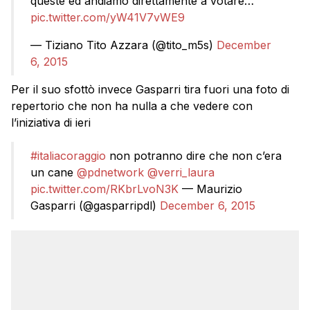
queste ed andiamo direttamente a votare…
pic.twitter.com/yW41V7vWE9
— Tiziano Tito Azzara (@tito_m5s)
December
6, 2015
Per il suo sfottò invece Gasparri tira fuori una foto di
repertorio che non ha nulla a che vedere con
l’iniziativa di ieri
#italiacoraggio
non potranno dire che non c’era
un cane
@pdnetwork
@verri_laura
pic.twitter.com/RKbrLvoN3K
— Maurizio
Gasparri (@gasparripdl)
December 6, 2015