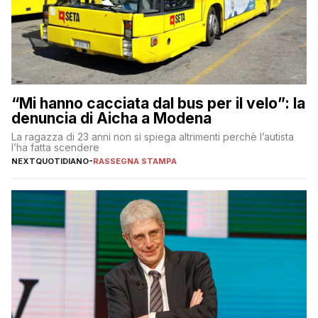
“Mi hanno cacciata dal bus per il velo”: la
denuncia di Aicha a Modena
La ragazza di 23 anni non si spiega altrimenti perchè l’autista
l’ha fatta scendere
NEXTQUOTIDIANO
-
RASSEGNA STAMPA