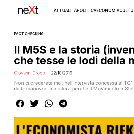
ATTUALITÀ
POLITICA
ECONOMIA
CULTU
FACT CHECKING
Il M5S e la storia (inve
che tesse le lodi della
Giovanni Drogo
22/10/2019
Non ci crederete mai: nell’intervista concessa al TG
della manovra, ma allora perché il MoVimento 5 Stell