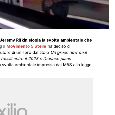
eremy Rifkin elogia la svolta ambientale che
i il
MoVimento 5 Stelle
ha deciso di
utore di un libro dal titolo
Un green new deal
i fossili entro il 2028 e l’audace piano
a svolta ambientale impressa dal M5S alla legge