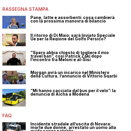
RASSEGNA STAMPA
Pane, latte e assorbenti: cosa cambierà
con la prossima manovra di bilancio
Il ritorno di Di Maio: sarà Inviato Speciale
Ue per la Regione del Golfo Persico?
“Spero abbia chiesto di togliere il mio
travel ban”, così Patrick Zaki dopo
l’incontro tra Meloni e al-Sisi
Morgan avrà un incarico nel Ministero
della Cultura, l’annuncio di Vittorio Sgarbi
“Mi hanno cacciata dal bus per il velo”: la
denuncia di Aicha a Modena
FAQ
Incidente stradale all’uscita di Novara:
morte due donne, arrestato un uomo alla
guida senza patente