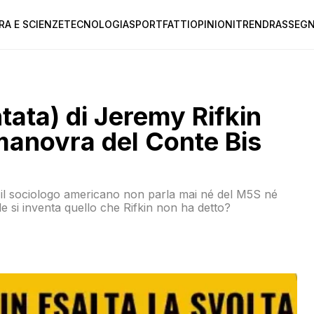
RA E SCIENZE
TECNOLOGIA
SPORT
FATTI
OPINIONI
TREND
RASSEGN
ntata) di Jeremy Rifkin
 manovra del Conte Bis
1 il sociologo americano non parla mai né del M5S né
e si inventa quello che Rifkin non ha detto?