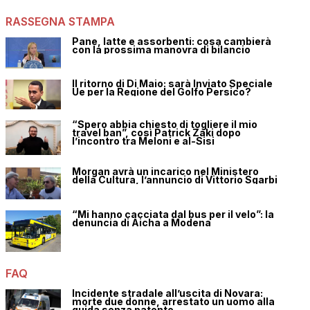
RASSEGNA STAMPA
Pane, latte e assorbenti: cosa cambierà
con la prossima manovra di bilancio
Il ritorno di Di Maio: sarà Inviato Speciale
Ue per la Regione del Golfo Persico?
“Spero abbia chiesto di togliere il mio
travel ban”, così Patrick Zaki dopo
l’incontro tra Meloni e al-Sisi
Morgan avrà un incarico nel Ministero
della Cultura, l’annuncio di Vittorio Sgarbi
“Mi hanno cacciata dal bus per il velo”: la
denuncia di Aicha a Modena
FAQ
Incidente stradale all’uscita di Novara:
morte due donne, arrestato un uomo alla
guida senza patente