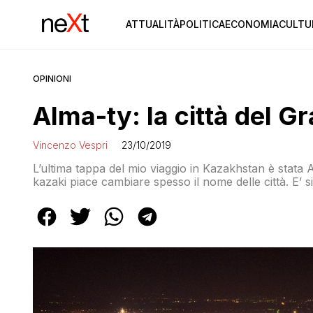
ATTUALITÀ
POLITICA
ECONOMIA
CULTU
OPINIONI
Alma-ty: la città del G
Vincenzo Vespri
23/10/2019
L’ultima tappa del mio viaggio in Kazakhstan è stata
kazaki piace cambiare spesso il nome delle città. E’ si
del Tian-Shan (in cinese significa Montagne Celesti).
le piste di pattinaggio e […]