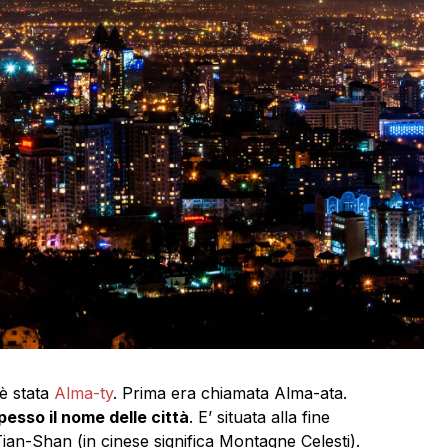
è stata
Alma-ty
. Prima era chiamata Alma-ata.
esso il nome delle città
. E’ situata alla fine
Tian-Shan (in cinese significa Montagne Celesti).