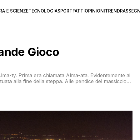
RA E SCIENZE
TECNOLOGIA
SPORT
FATTI
OPINIONI
TREND
RASSEGN
rande Gioco
 Alma-ty. Prima era chiamata Alma-ata. Evidentemente ai
tuata alla fine della steppa. Alle pendice del massiccio
 Montagne molto belle, di tipo alpino. Numerosi i resort,