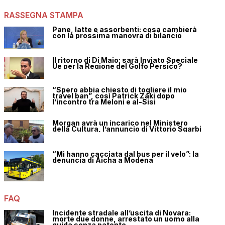
RASSEGNA STAMPA
Pane, latte e assorbenti: cosa cambierà
con la prossima manovra di bilancio
Il ritorno di Di Maio: sarà Inviato Speciale
Ue per la Regione del Golfo Persico?
“Spero abbia chiesto di togliere il mio
travel ban”, così Patrick Zaki dopo
l’incontro tra Meloni e al-Sisi
Morgan avrà un incarico nel Ministero
della Cultura, l’annuncio di Vittorio Sgarbi
“Mi hanno cacciata dal bus per il velo”: la
denuncia di Aicha a Modena
FAQ
Incidente stradale all’uscita di Novara:
morte due donne, arrestato un uomo alla
guida senza patente