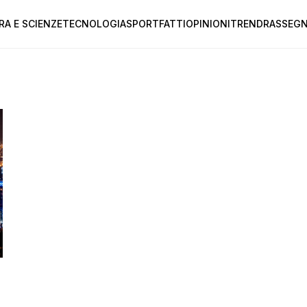
RA E SCIENZE
TECNOLOGIA
SPORT
FATTI
OPINIONI
TREND
RASSEGN