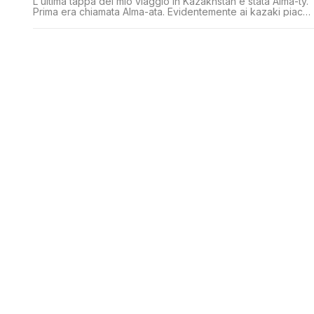
L'ultima tappa del mio viaggio in Kazakhstan è stata Alma-ty.
Prima era chiamata Alma-ata. Evidentemente ai kazaki piace
cambiare spesso il nome delle città. E' situata alla fine della
steppa. Alle pendice del massiccio del Tian-Shan (in cinese
significa Montagne Celesti). Montagne molto belle, di tipo
alpino. Numerosi i resort, le piste di pattinaggio e [']