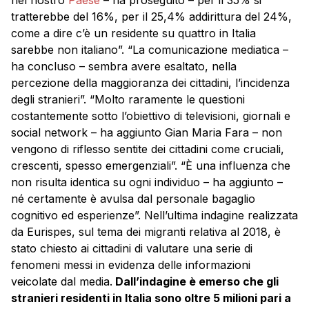
nel nostro
Paese
– ha proseguito – per il 35% si
tratterebbe del 16%, per il 25,4% addirittura del 24%,
come a dire c’è un residente su quattro in Italia
sarebbe non italiano”. “La comunicazione mediatica –
ha concluso – sembra avere esaltato, nella
percezione della maggioranza dei cittadini, l’incidenza
degli stranieri”. “Molto raramente le questioni
costantemente sotto l’obiettivo di televisioni, giornali e
social network – ha aggiunto Gian Maria Fara – non
vengono di riflesso sentite dei cittadini come cruciali,
crescenti, spesso emergenziali”. “È una influenza che
non risulta identica su ogni individuo – ha aggiunto –
né certamente è avulsa dal personale bagaglio
cognitivo ed esperienze”. Nell’ultima indagine realizzata
da Eurispes, sul tema dei migranti relativa al 2018, è
stato chiesto ai cittadini di valutare una serie di
fenomeni messi in evidenza delle informazioni
veicolate dal media.
Dall’indagine è emerso che gli
stranieri residenti in Italia sono oltre 5 milioni pari a