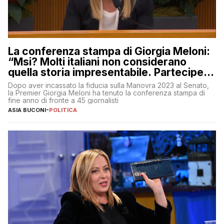
La conferenza stampa di Giorgia Meloni:
“Msi? Molti italiani non considerano
quella storia impresentabile. Parteciperò
al 25 aprile”
Dopo aver incassato la fiducia sulla Manovra 2023 al Senato,
la Premier Giorgia Meloni ha tenuto la conferenza stampa di
fine anno di fronte a 45 giornalisti
ASIA BUCONI
-
POLITICA