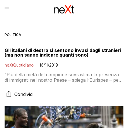
POLITICA
Gli italiani di destra si sentono invasi dagli stranieri
(ma non sanno indicare quanti sono)
neXtQuotidiano
16/11/2019
“Più della metà del campione sovrastima la presenza
di immigrati nel nostro Paese – spiega l’Eurispes – per
il 35% si tratterebbe del 16%, per il 25,4% addirittura
del 24%, come a dire c’è un residente su quattro in
Condividi
Italia sarebbe non italiano”