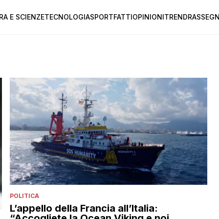
RA E SCIENZE
TECNOLOGIA
SPORT
FATTI
OPINIONI
TREND
RASSEGN
POLITICA
L’appello della Francia all’Italia:
“Accogliete la Ocean Viking e noi