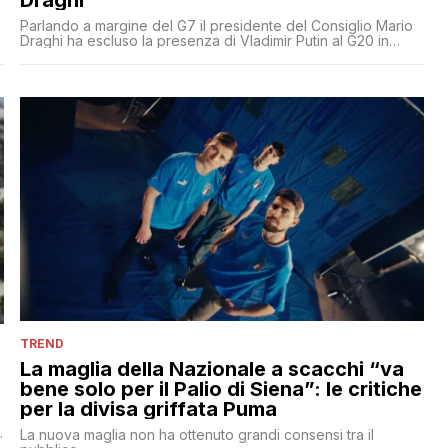
Draghi
Parlando a margine del G7 il presidente del Consiglio Mario
Draghi ha escluso la presenza di Vladimir Putin al G20 in
Indonesia. Ma Yury Ushakov, assistente del presidente russo,
replica: 'Non è lui che decide'
TREND
La maglia della Nazionale a scacchi “va
bene solo per il Palio di Siena”: le critiche
per la divisa griffata Puma
La nuova maglia non ha ottenuto grandi consensi tra il