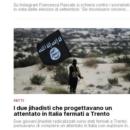
Su Instagram Francesca Pascale si schiera contro i sovranisti
in vista delle elezioni di settembre: 'Se dovessero vincere:
sogni, speranze e bagagli pronti'
FATTI
I due jihadisti che progettavano un
attentato in Italia fermati a Trento
Due giovani jihadisti radicalizzati sono stati fermati a Trento:
pensavano di compiere un attentato in Italia con esplosivi in
nome dello 'Stato Islamico'