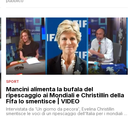
pubblico
SPORT
Mancini alimenta la bufala del
ripescaggio ai Mondiali e Christillin della
Fifa lo smentisce | VIDEO
Intervistata da 'Un giorno da pecora', Evelina Christillin
smentisce le voci di un ripescaggio dell'Italia per i mondiali di
Qatar 2022, rilanciate recentemente dal ct Roberto Mancini