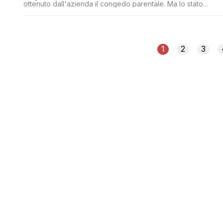
ottenuto dall'azienda il congedo parentale. Ma lo stato
italiano non la riconosce come genitore.
1
2
3