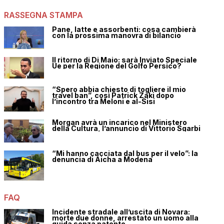
RASSEGNA STAMPA
Pane, latte e assorbenti: cosa cambierà
con la prossima manovra di bilancio
Il ritorno di Di Maio: sarà Inviato Speciale
Ue per la Regione del Golfo Persico?
“Spero abbia chiesto di togliere il mio
travel ban”, così Patrick Zaki dopo
l’incontro tra Meloni e al-Sisi
Morgan avrà un incarico nel Ministero
della Cultura, l’annuncio di Vittorio Sgarbi
“Mi hanno cacciata dal bus per il velo”: la
denuncia di Aicha a Modena
FAQ
Incidente stradale all’uscita di Novara:
morte due donne, arrestato un uomo alla
guida senza patente