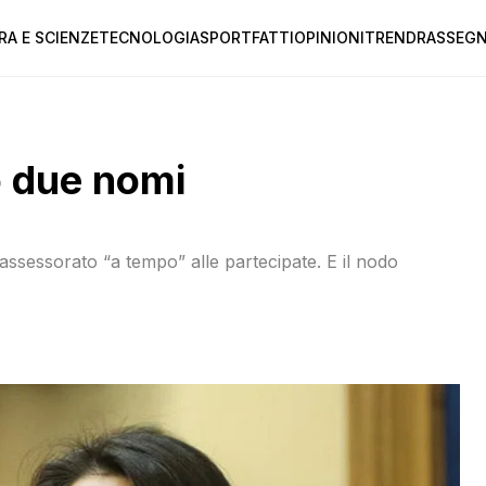
RA E SCIENZE
TECNOLOGIA
SPORT
FATTI
OPINIONI
TREND
RASSEGN
 due nomi
’assessorato “a tempo” alle partecipate. E il nodo