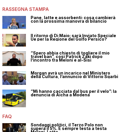
RASSEGNA STAMPA
Pane, latte e assorbenti: cosa cambierà
con la prossima manovra di bilancio
Il ritorno di Di Maio: sarà Inviato Speciale
Ue per la Regione del Golfo Persico?
“Spero abbia chiesto di togliere il mio
travel ban”, così Patrick Zaki dopo
l’incontro tra Meloni e al-Sisi
Morgan avrà un incarico nel Ministero
della Cultura, l’annuncio di Vittorio Sgarbi
“Mi hanno cacciata dal bus per il velo”: la
denuncia di Aicha a Modena
FAQ
Sondaggi politici, il Terzo Polo non
supera il 5%. È sempre testa a testa
Meloni-Letta