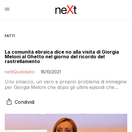
FATTI
La comunità ebraica dice no alla visita di Giorgia
Meloni al Ghetto nel giorno del ricordo del
rastrellamento
neXtQuotidiano
16/10/2021
Uno smacco, un vero e proprio problema di immagine
per Giorgia Meloni che dopo gli ultimi episodi che
hanno rievocato la contiguità tra alcuni esponenti di
Fratelli d’Italia e le nostalgie del fascismo avrebbe
Condividi
voluto chiudere la questione. Ma è rimasta delusa