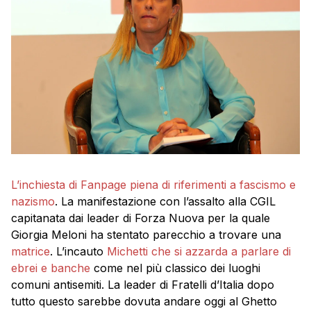
L’inchiesta di Fanpage piena di riferimenti a fascismo e
nazismo
. La manifestazione con l’assalto alla CGIL
capitanata dai leader di Forza Nuova per la quale
Giorgia Meloni ha stentato parecchio a trovare una
matrice
. L’incauto
Michetti che si azzarda a parlare di
ebrei e banche
come nel più classico dei luoghi
comuni antisemiti. La leader di Fratelli d’Italia dopo
tutto questo sarebbe dovuta andare oggi al Ghetto