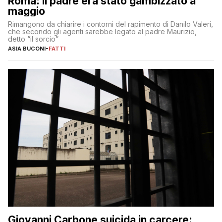
Roma: il padre era stato gambizzato a
maggio
Rimangono da chiarire i contorni del rapimento di Danilo Valeri,
che secondo gli agenti sarebbe legato al padre Maurizio,
detto “il sorcio”
ASIA BUCONI
-
FATTI
Giovanni Carbone suicida in carcere: