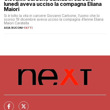
lunedì aveva ucciso la compagna Eliana
Maiori
Si è tolto la vita in carcere Giovanni Carbone, l’uomo che lo
scorso 19 dicembre aveva ucciso la compagna 41enne Eliana
Maiori Caratella
ASIA BUCONI
-
FATTI