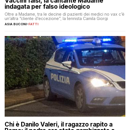
Vaccini falsi, la cantante Madame
indagata per falso ideologico
Oltre a Madame, tra le decine di pazienti dei medici no vax c’è
un’altra “cliente d’eccezione”, la tennista Camila Giorgi
ASIA BUCONI
-
FATTI
Chi è Danilo Valeri, il ragazzo rapito a