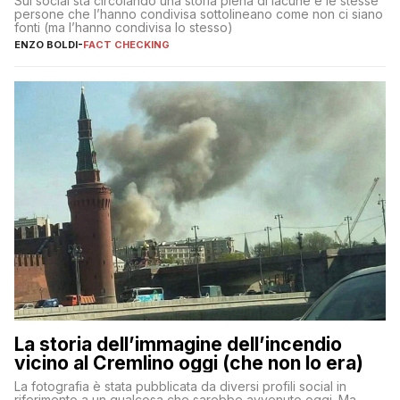
Sui social sta circolando una storia piena di lacune e le stesse
persone che l’hanno condivisa sottolineano come non ci siano
fonti (ma l’hanno condivisa lo stesso)
ENZO BOLDI
-
FACT CHECKING
La storia dell’immagine dell’incendio
vicino al Cremlino oggi (che non lo era)
La fotografia è stata pubblicata da diversi profili social in
riferimento a un qualcosa che sarebbe avvenuto oggi. Ma