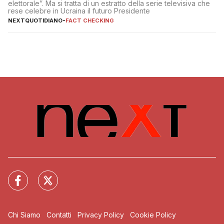
elettorale”. Ma si tratta di un estratto della serie televisiva che
rese celebre in Ucraina il futuro Presidente
NEXTQUOTIDIANO
-
FACT CHECKING
Chi Siamo
Contatti
Privacy Policy
Cookie Policy