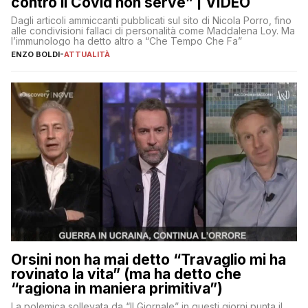
contro il Covid non serve” | VIDEO
Dagli articoli ammiccanti pubblicati sul sito di Nicola Porro, fino
alle condivisioni fallaci di personalità come Maddalena Loy. Ma
l’immunologo ha detto altro a “Che Tempo Che Fa”
ENZO BOLDI
-
ATTUALITÀ
Orsini non ha mai detto “Travaglio mi ha
rovinato la vita” (ma ha detto che
“ragiona in maniera primitiva”)
La polemica sollevata da “Il Giornale” in questi giorni punta il