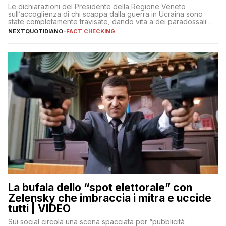
ci sarà)
Le dichiarazioni del Presidente della Regione Veneto
sull’accoglienza di chi scappa dalla guerra in Ucraina sono
state completamente travisate, dando vita a dei paradossali
falsi che girano sui social
NEXTQUOTIDIANO
-
FACT CHECKING
La bufala dello “spot elettorale” con
Zelensky che imbraccia i mitra e uccide
tutti | VIDEO
Sui social circola una scena spacciata per “pubblicità