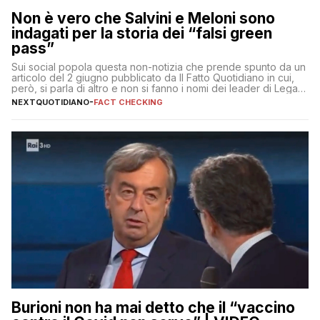
Non è vero che Salvini e Meloni sono
indagati per la storia dei “falsi green
pass”
Sui social popola questa non-notizia che prende spunto da un
articolo del 2 giugno pubblicato da Il Fatto Quotidiano in cui,
però, si parla di altro e non si fanno i nomi dei leader di Lega e
Fratelli d’Italia
NEXTQUOTIDIANO
-
FACT CHECKING
Burioni non ha mai detto che il “vaccino