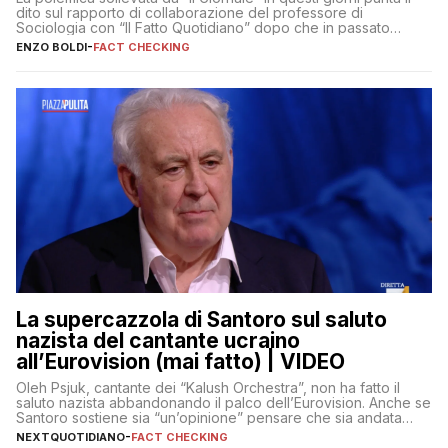
dito sul rapporto di collaborazione del professore di
Sociologia con “Il Fatto Quotidiano” dopo che in passato
erano volati stracci
ENZO BOLDI
-
FACT CHECKING
La supercazzola di Santoro sul saluto
nazista del cantante ucraino
all’Eurovision (mai fatto) | VIDEO
Oleh Psjuk, cantante dei “Kalush Orchestra”, non ha fatto il
saluto nazista abbandonando il palco dell’Eurovision. Anche se
Santoro sostiene sia “un’opinione” pensare che sia andata
così
NEXTQUOTIDIANO
-
FACT CHECKING