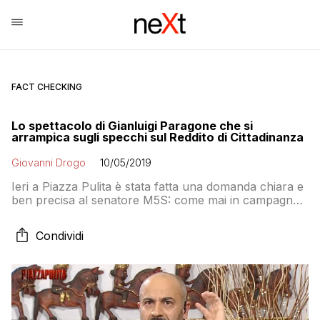
FACT CHECKING
Lo spettacolo di Gianluigi Paragone che si
arrampica sugli specchi sul Reddito di Cittadinanza
Giovanni Drogo
10/05/2019
Ieri a Piazza Pulita è stata fatta una domanda chiara e
ben precisa al senatore M5S: come mai in campagna
elettorale hanno promesso una cosa illudendo gli
elettori e poi i cittadini quando vanno a ritirare il RdC
Condividi
scoprono che la realtà è completamente diversa?
Invece che rispondere Paragone si è lamentato dei
problemi audio e ha cambiato argomento