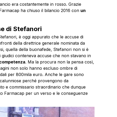
lancio era costantemente in rosso. Grazie
g Farmacap ha chiuso il bilancio 2016 con
un
e di Stefanori
Stefanori, è oggi appurato che le accuse di
fronti della direttrice generale nominata da
si, quella della buonafede, Stefanori non si è
 i giudici conteneva accuse che non stavano in
a competenza
. Ma la procura non la pensa così,
 indagini non solo hanno escluso ombre di
ndali per 800mila euro. Anche le gare sono
no calunniose perché provengono da
ato e commissario straordinario che dunque
tuto Farmacap per un verso e le conseguenze