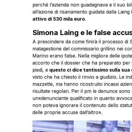
perché l’azienda non guadagnava e il suo bi
all’azione di risanamento guidata dalla Lain
attivo di 530 mila euro
.
Simona Laing e le false accus
A prescindere da come finirà il processo di 
malagestione del commissario grillino nei con
Marino erano false. Nella migliore delle ipote
accorto che il dossier che ha preparato per
piedi, e
questo ci dice tantissimo sulla su
visto che ha chiesto il rinvio a giudizio. Le
mazzette, ma hanno ricostruito incassi azie
risultate regolari. Per il pm le denunce so
un«denunciante qualificato in quanto avvoc
non poteva ignorare il contenuto dello sta
delle proprie accuse dall’altro».