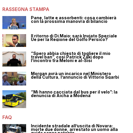
RASSEGNA STAMPA
Pane, latte e assorbenti: cosa cambierà
con la prossima manovra di bilancio
Il ritorno di Di Maio: sarà Inviato Speciale
Ue per la Regione del Golfo Persico?
“Spero abbia chiesto di togliere il mio
travel ban”, così Patrick Zaki dopo
l’incontro tra Meloni e al-Sisi
Morgan avrà un incarico nel Ministero
della Cultura, l’annuncio di Vittorio Sgarbi
“Mi hanno cacciata dal bus per il velo”: la
denuncia di Aicha a Modena
FAQ
Incidente stradale all’uscita di Novara:
morte due donne, arrestato un uomo alla
guida senza patente