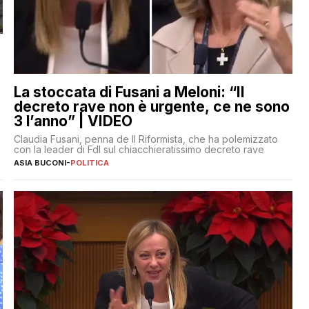
La stoccata di Fusani a Meloni: “Il
decreto rave non è urgente, ce ne sono
3 l’anno” | VIDEO
Claudia Fusani, penna de Il Riformista, che ha polemizzato
con la leader di FdI sul chiacchieratissimo decreto rave
ASIA BUCONI
-
POLITICA