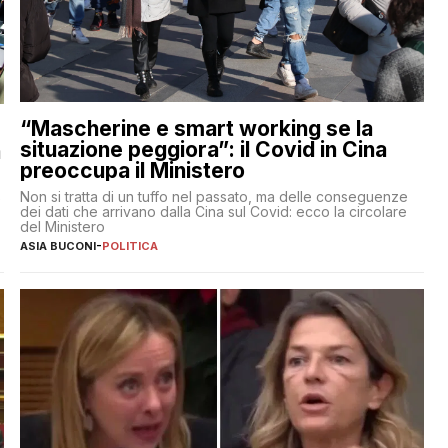
“Mascherine e smart working se la
situazione peggiora”: il Covid in Cina
a
preoccupa il Ministero
Non si tratta di un tuffo nel passato, ma delle conseguenze
e
dei dati che arrivano dalla Cina sul Covid: ecco la circolare
del Ministero
ASIA BUCONI
-
POLITICA