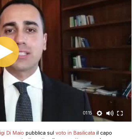
01:15
igi Di Maio
pubblica sul
voto in Basilicata
il capo