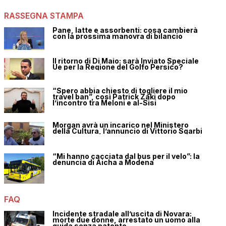
RASSEGNA STAMPA
Pane, latte e assorbenti: cosa cambierà
con la prossima manovra di bilancio
Il ritorno di Di Maio: sarà Inviato Speciale
Ue per la Regione del Golfo Persico?
“Spero abbia chiesto di togliere il mio
travel ban”, così Patrick Zaki dopo
l’incontro tra Meloni e al-Sisi
Morgan avrà un incarico nel Ministero
della Cultura, l’annuncio di Vittorio Sgarbi
“Mi hanno cacciata dal bus per il velo”: la
denuncia di Aicha a Modena
FAQ
Incidente stradale all’uscita di Novara:
morte due donne, arrestato un uomo alla
guida senza patente