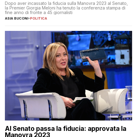
al 25 aprile”
Dopo aver incassato la fiducia sulla Manovra 2023 al Senato,
la Premier Giorgia Meloni ha tenuto la conferenza stampa di
fine anno di fronte a 45 giornalisti
ASIA BUCONI
-
POLITICA
Al Senato passa la fiducia: approvata la
Manovra 2023