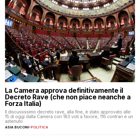
La Camera approva definitivamente il
Decreto Rave (che non piace neanche a
Forza Italia)
Il discussissimo decreto rave, alla fine, è stato approvato alle
15 di oggi dalla Camera con 183 voti a favore, 116 contrari e un
astenuto
ASIA BUCONI
-
POLITICA