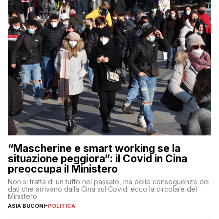
“Mascherine e smart working se la
situazione peggiora”: il Covid in Cina
preoccupa il Ministero
Non si tratta di un tuffo nel passato, ma delle conseguenze dei
dati che arrivano dalla Cina sul Covid: ecco la circolare del
Ministero
ASIA BUCONI
-
POLITICA