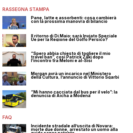
RASSEGNA STAMPA
Pane, latte e assorbenti: cosa cambierà
con la prossima manovra di bilancio
Il ritorno di Di Maio: sarà Inviato Speciale
Ue per la Regione del Golfo Persico?
“Spero abbia chiesto di togliere il mio
travel ban”, così Patrick Zaki dopo
l’incontro tra Meloni e al-Sisi
Morgan avrà un incarico nel Ministero
della Cultura, l’annuncio di Vittorio Sgarbi
“Mi hanno cacciata dal bus per il velo”: la
denuncia di Aicha a Modena
FAQ
Incidente stradale all’uscita di Novara:
morte due donne, arrestato un uomo alla
guida senza patente