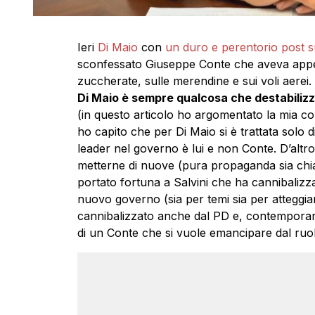
Ieri
Di Maio
con
un duro e perentorio post 
sconfessato Giuseppe Conte che aveva appena 
zuccherate, sulle merendine e sui voli aere
Di Maio è sempre qualcosa che destabilizza
(in questo articolo ho argomentato la mia con
ho capito che per Di Maio si è trattata solo d
leader nel governo è lui e non Conte. D’altro
metterne di nuove (pura propaganda sia chia
portato fortuna a Salvini che ha cannibalizzat
nuovo governo (sia per temi sia per atteggia
cannibalizzato anche dal PD e, contemporan
di un Conte che si vuole emancipare dal ruol