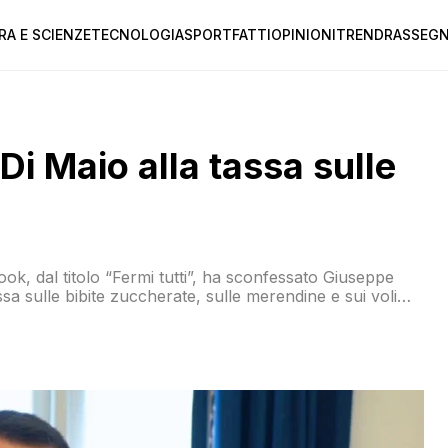
RA E SCIENZE
TECNOLOGIA
SPORT
FATTI
OPINIONI
TREND
RASSEGN
 Di Maio alla tassa sulle
ok, dal titolo “Fermi tutti”, ha sconfessato Giuseppe
sa sulle bibite zuccherate, sulle merendine e sui voli
i Maio è sempre qualcosa che destabilizza e induce a