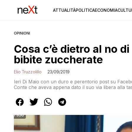
ATTUALITÀ
POLITICA
ECONOMIA
CULTU
OPINIONI
Cosa c’è dietro al no di
bibite zuccherate
Elio Truzzolillo
23/09/2019
Ieri Di Maio con un duro e perentorio post su Facebo
Conte che aveva appena dato il suo via libera alla tas
aerei. Mi sono preoccupato. Essere d’accordo con D
riconsiderare […]