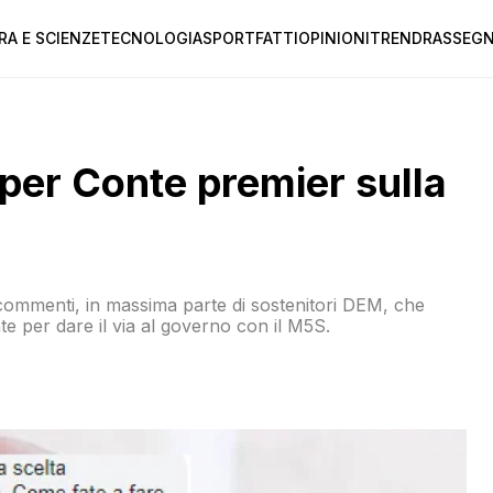
RA E SCIENZE
TECNOLOGIA
SPORT
FATTI
OPINIONI
TREND
RASSEGN
per Conte premier sulla
 commenti, in massima parte di sostenitori DEM, che
te per dare il via al governo con il M5S.