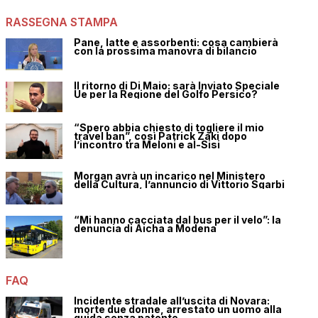
RASSEGNA STAMPA
Pane, latte e assorbenti: cosa cambierà
con la prossima manovra di bilancio
Il ritorno di Di Maio: sarà Inviato Speciale
Ue per la Regione del Golfo Persico?
“Spero abbia chiesto di togliere il mio
travel ban”, così Patrick Zaki dopo
l’incontro tra Meloni e al-Sisi
Morgan avrà un incarico nel Ministero
della Cultura, l’annuncio di Vittorio Sgarbi
“Mi hanno cacciata dal bus per il velo”: la
denuncia di Aicha a Modena
FAQ
Incidente stradale all’uscita di Novara:
morte due donne, arrestato un uomo alla
guida senza patente