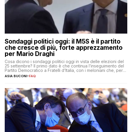
Sondaggi politici oggi: il M5S è il partito
che cresce di più, forte apprezzamento
per Mario Draghi
Cosa dicono i sondaggi politici oggi in vista delle elezioni del
25 settembre? Il primo dato è che continua l’inseguimento del
Partito Democratico a Fratelli d’Italia, con i meloniani che, però,
sembrano accumulare sempre più distacco affermandosi come
ASIA BUCONI
-
FAQ
primo partito con il 24% (+0,7% rispetto a fine luglio), un
punto davanti ai dem (al 23%). […]