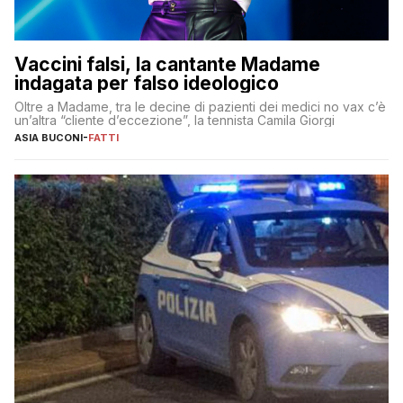
Vaccini falsi, la cantante Madame
indagata per falso ideologico
Oltre a Madame, tra le decine di pazienti dei medici no vax c’è
un’altra “cliente d’eccezione”, la tennista Camila Giorgi
ASIA BUCONI
-
FATTI