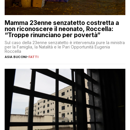
Mamma 23enne senzatetto costretta a
non riconoscere il neonato, Roccella:
“Troppe rinunciano per povertà”
Sul caso della 23enne senzatetto è intervenuta pure la ministra
per la Famiglia, la Natalità e le Pari Opportunità Eugenia
Roccella
ASIA BUCONI
-
FATTI