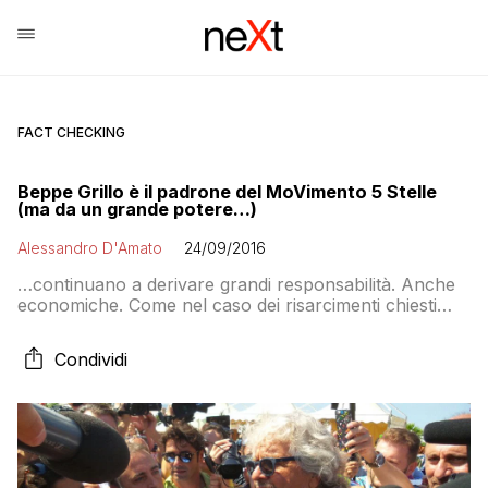
FACT CHECKING
Beppe Grillo è il padrone del MoVimento 5 Stelle
(ma da un grande potere…)
Alessandro D'Amato
24/09/2016
…continuano a derivare grandi responsabilità. Anche
economiche. Come nel caso dei risarcimenti chiesti
dagli espulsi. Che oggi continuano a bloccare le
modifiche a regolamento e statuto annunciate a luglio
Condividi
e poi sparite anche da Italia5Stelle. Per una ragione
precisa: il problema delle espulsioni e dei risarcimenti