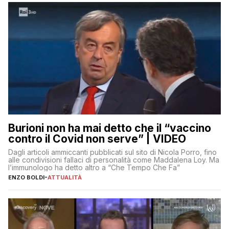
Burioni non ha mai detto che il “vaccino
contro il Covid non serve” | VIDEO
Dagli articoli ammiccanti pubblicati sul sito di Nicola Porro, fino
alle condivisioni fallaci di personalità come Maddalena Loy. Ma
l’immunologo ha detto altro a “Che Tempo Che Fa”
ENZO BOLDI
-
ATTUALITÀ