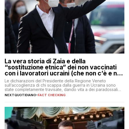
La vera storia di Zaia e della
“sostituzione etnica” dei non vaccinati
con i lavoratori ucraini (che non c’è e non
ci sarà)
Le dichiarazioni del Presidente della Regione Veneto
sull’accoglienza di chi scappa dalla guerra in Ucraina sono
state completamente travisate, dando vita a dei paradossali
falsi che girano sui social
NEXTQUOTIDIANO
-
FACT CHECKING