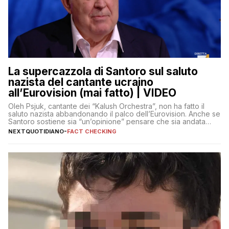
La supercazzola di Santoro sul saluto
nazista del cantante ucraino
all’Eurovision (mai fatto) | VIDEO
Oleh Psjuk, cantante dei “Kalush Orchestra”, non ha fatto il
saluto nazista abbandonando il palco dell’Eurovision. Anche se
Santoro sostiene sia “un’opinione” pensare che sia andata
così
NEXTQUOTIDIANO
-
FACT CHECKING