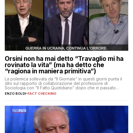
Orsini non ha mai detto “Travaglio mi ha
rovinato la vita” (ma ha detto che
“ragiona in maniera primitiva”)
La polemica sollevata da “Il Giornale” in questi giorni punta il
dito sul rapporto di collaborazione del professore di
Sociologia con “Il Fatto Quotidiano” dopo che in passato
erano volati stracci
ENZO BOLDI
-
FACT CHECKING