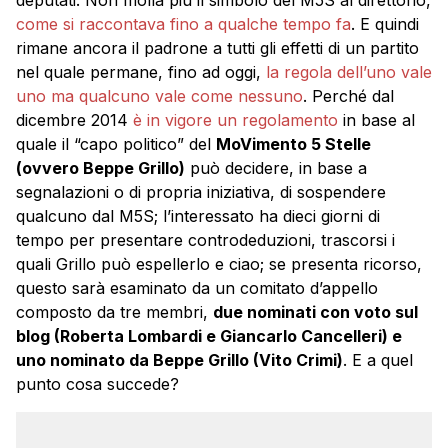
deputati. Non molla più il simbolo del M5S al direttorio,
come si raccontava fino a qualche tempo fa
. E quindi
rimane ancora il padrone a tutti gli effetti di un partito
nel quale permane, fino ad oggi,
la regola dell’uno vale
uno ma qualcuno vale come nessuno
. Perché dal
dicembre 2014
è in vigore un regolamento
in base al
quale il “capo politico” del
MoVimento 5 Stelle
(ovvero Beppe Grillo)
può decidere, in base a
segnalazioni o di propria iniziativa, di sospendere
qualcuno dal M5S; l’interessato ha dieci giorni di
tempo per presentare controdeduzioni, trascorsi i
quali Grillo può espellerlo e ciao; se presenta ricorso,
questo sarà esaminato da un comitato d’appello
composto da tre membri,
due nominati con voto sul
blog (Roberta Lombardi e Giancarlo Cancelleri) e
uno nominato da Beppe Grillo (Vito Crimi)
. E a quel
punto cosa succede?