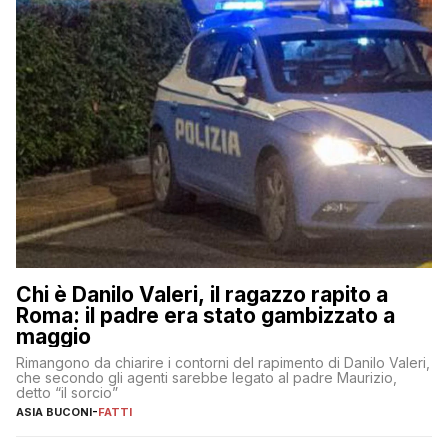
Chi è Danilo Valeri, il ragazzo rapito a
Roma: il padre era stato gambizzato a
maggio
Rimangono da chiarire i contorni del rapimento di Danilo Valeri,
che secondo gli agenti sarebbe legato al padre Maurizio,
detto “il sorcio”
ASIA BUCONI
-
FATTI