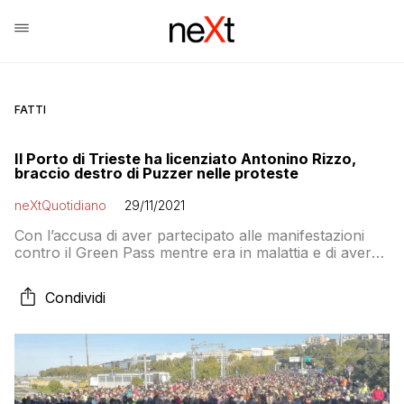
FATTI
Il Porto di Trieste ha licenziato Antonino Rizzo,
braccio destro di Puzzer nelle proteste
neXtQuotidiano
29/11/2021
Con l’accusa di aver partecipato alle manifestazioni
contro il Green Pass mentre era in malattia e di aver
minacciato il direttore dell’Agenzia del Lavoro
Portuale, Antonino Rizzo – braccio destro di Stefano
Condividi
Puzzer – è stato licenziato dal Porto di Trieste