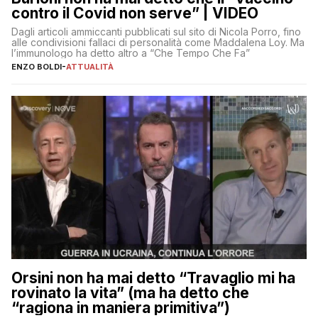
contro il Covid non serve” | VIDEO
Dagli articoli ammiccanti pubblicati sul sito di Nicola Porro, fino
alle condivisioni fallaci di personalità come Maddalena Loy. Ma
l’immunologo ha detto altro a “Che Tempo Che Fa”
ENZO BOLDI
-
ATTUALITÀ
Orsini non ha mai detto “Travaglio mi ha
rovinato la vita” (ma ha detto che
“ragiona in maniera primitiva”)