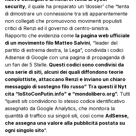
security
, il quale ha preparato un ‘dossier’ che “tenta
di dimostrare un connessione tra siti apparentemente
non collegati che promuovono movimenti populisti
critici di Renzi ed il governo di centro-sinistra.
Rapporto che evidenzia come
la pagina web ufficiale
di un movimento filo Matteo Salvini
, “leader del
partito di estrema destra, la Lega”, condivida i codici
Adsense di Google con una pagina di propaganda di
un fan dei 5 Stelle.
Questi codici sono condivisi da
una serie di siti, alcuni dei quali diffondono teorie
complottiste, attaccano Renzi e inviano un chiaro
messaggio di sostegno filo russo” Tra questi il Nyt
cita “IoStoConPutin.info” e “mondolibero.org”.
Tutti
“questi siti condividono lo stesso codice identificativo
assegnato da Google Analytics, che monitora la
quantità di traffico sui singoli siti, così come
AdSense,
che assegna una valore alla pubblicità postata su
ogni singolo sito
“.