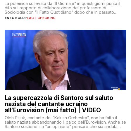
La polemica sollevata da “Il Giornale” in questi giorni punta il
dito sul rapporto di collaborazione del professore di
Sociologia con “Il Fatto Quotidiano” dopo che in passato
erano volati stracci
ENZO BOLDI
-
FACT CHECKING
La supercazzola di Santoro sul saluto
nazista del cantante ucraino
all’Eurovision (mai fatto) | VIDEO
Oleh Psjuk, cantante dei “Kalush Orchestra”, non ha fatto il
saluto nazista abbandonando il palco dell’Eurovision. Anche se
Santoro sostiene sia “un’opinione” pensare che sia andata
così