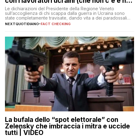
con i lavoratori ucraini (che non c’è e non
ci sarà)
Le dichiarazioni del Presidente della Regione Veneto
sull’accoglienza di chi scappa dalla guerra in Ucraina sono
state completamente travisate, dando vita a dei paradossali
falsi che girano sui social
NEXTQUOTIDIANO
-
FACT CHECKING
La bufala dello “spot elettorale” con
Zelensky che imbraccia i mitra e uccide
tutti | VIDEO