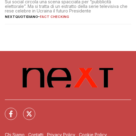
Sui social circola una scena spacciata per “pubblicità
elettorale”. Ma si tratta di un estratto della serie televisiva che
rese celebre in Ucraina il futuro Presidente
NEXTQUOTIDIANO
-
FACT CHECKING
Chi Siamo
Contatti
Privacy Policy
Cookie Policy