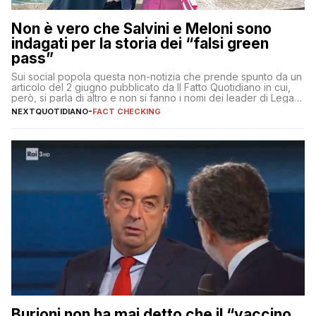
Non è vero che Salvini e Meloni sono
indagati per la storia dei “falsi green
pass”
Sui social popola questa non-notizia che prende spunto da un
articolo del 2 giugno pubblicato da Il Fatto Quotidiano in cui,
però, si parla di altro e non si fanno i nomi dei leader di Lega e
Fratelli d’Italia
NEXTQUOTIDIANO
-
FACT CHECKING
Burioni non ha mai detto che il “vaccino