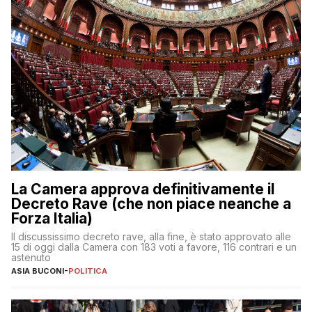
La Camera approva definitivamente il
Decreto Rave (che non piace neanche a
Forza Italia)
Il discussissimo decreto rave, alla fine, è stato approvato alle
15 di oggi dalla Camera con 183 voti a favore, 116 contrari e un
astenuto
ASIA BUCONI
-
POLITICA