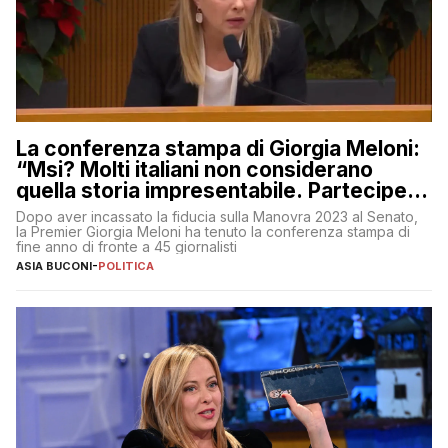
La conferenza stampa di Giorgia Meloni:
“Msi? Molti italiani non considerano
quella storia impresentabile. Parteciperò
al 25 aprile”
Dopo aver incassato la fiducia sulla Manovra 2023 al Senato,
la Premier Giorgia Meloni ha tenuto la conferenza stampa di
fine anno di fronte a 45 giornalisti
ASIA BUCONI
-
POLITICA