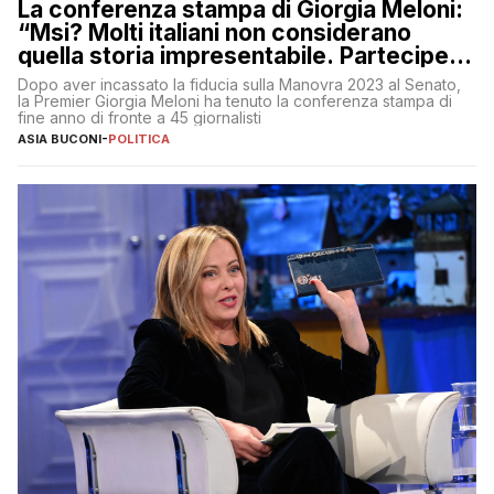
La conferenza stampa di Giorgia Meloni:
“Msi? Molti italiani non considerano
quella storia impresentabile. Parteciperò
al 25 aprile”
Dopo aver incassato la fiducia sulla Manovra 2023 al Senato,
la Premier Giorgia Meloni ha tenuto la conferenza stampa di
fine anno di fronte a 45 giornalisti
ASIA BUCONI
-
POLITICA