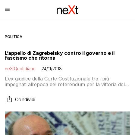
POLITICA
L’appello di Zagrebelsky contro il governo e il
fascismo che ritorna
neXtQuotidiano
24/11/2018
L’ex giudice della Corte Costituzionale tra i più
impegnati all’epoca del referendum per la vittoria del
no, pubblica oggi su Repubblica un appello
antifascista per la difesa della Carta in evidente
Condividi
polemica con il governo Lega-M5S