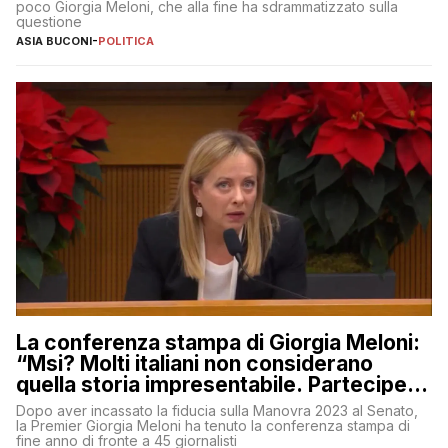
poco Giorgia Meloni, che alla fine ha sdrammatizzato sulla
questione
ASIA BUCONI
-
POLITICA
La conferenza stampa di Giorgia Meloni:
“Msi? Molti italiani non considerano
quella storia impresentabile. Parteciperò
al 25 aprile”
Dopo aver incassato la fiducia sulla Manovra 2023 al Senato,
la Premier Giorgia Meloni ha tenuto la conferenza stampa di
fine anno di fronte a 45 giornalisti