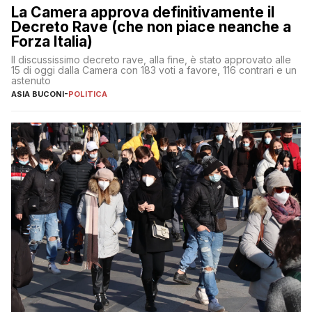
La Camera approva definitivamente il
Decreto Rave (che non piace neanche a
Forza Italia)
Il discussissimo decreto rave, alla fine, è stato approvato alle
15 di oggi dalla Camera con 183 voti a favore, 116 contrari e un
astenuto
ASIA BUCONI
-
POLITICA