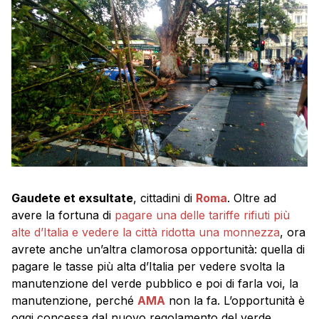
Gaudete et exsultate
, cittadini di
Roma
. Oltre ad
avere la fortuna di
pagare una delle tariffe rifiuti più
alte d’Italia e vedere la città ridotta una monnezza
, ora
avrete anche un’altra clamorosa opportunità: quella di
pagare le tasse più alta d’Italia per vedere svolta la
manutenzione del verde pubblico e poi di farla voi, la
manutenzione, perché
AMA
non la fa. L’opportunità è
oggi concessa dal nuovo regolamento del verde