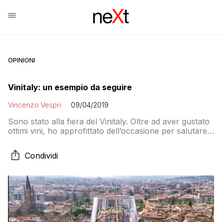
OPINIONI
Vinitaly: un esempio da seguire
Vincenzo Vespri
09/04/2019
Sono stato alla fiera del Vinitaly. Oltre ad aver gustato
ottimi vini, ho approfittato dell’occasione per salutare
due amici coinvolti nella filiera del vino. Il primo è un
mio studente d’informatica. Viene da una lunga
Condividi
tradizione di vignaioli (ben 10 generazioni..): i suoi avi
scoprirono che un particolare vitigno di sangiovese
era resistente all’invecchiamento (poteva […]