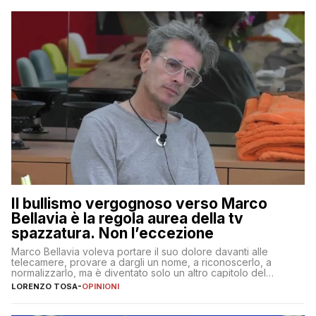
Il bullismo vergognoso verso Marco
Bellavia è la regola aurea della tv
spazzatura. Non l’eccezione
Marco Bellavia voleva portare il suo dolore davanti alle
telecamere, provare a dargli un nome, a riconoscerlo, a
normalizzarlo, ma è diventato solo un altro capitolo del
copione
LORENZO TOSA
-
OPINIONI