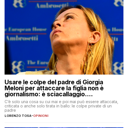
Usare le colpe del padre di Giorgia
Meloni per attaccare la figlia non è
giornalismo: è sciacallaggio.
Dimostriamo di essere diversi
C’è solo una cosa su cui mai e poi mai può essere attaccata,
criticata o anche solo tirata in ballo: le colpe private di un
padre
LORENZO TOSA
-
OPINIONI