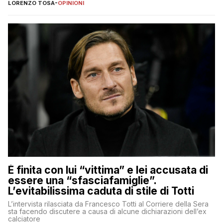
nessuno – a destra come a sinistra – glielo abbia fatto notare
LORENZO TOSA
-
OPINIONI
È finita con lui “vittima” e lei accusata di
essere una “sfasciafamiglie”.
L’evitabilissima caduta di stile di Totti
L’intervista rilasciata da Francesco Totti al Corriere della Sera
sta facendo discutere a causa di alcune dichiarazioni dell’ex
calciatore