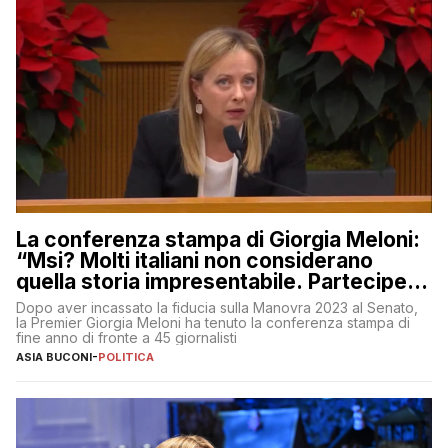
La conferenza stampa di Giorgia Meloni:
“Msi? Molti italiani non considerano
quella storia impresentabile. Parteciperò
al 25 aprile”
Dopo aver incassato la fiducia sulla Manovra 2023 al Senato,
la Premier Giorgia Meloni ha tenuto la conferenza stampa di
fine anno di fronte a 45 giornalisti
ASIA BUCONI
-
POLITICA