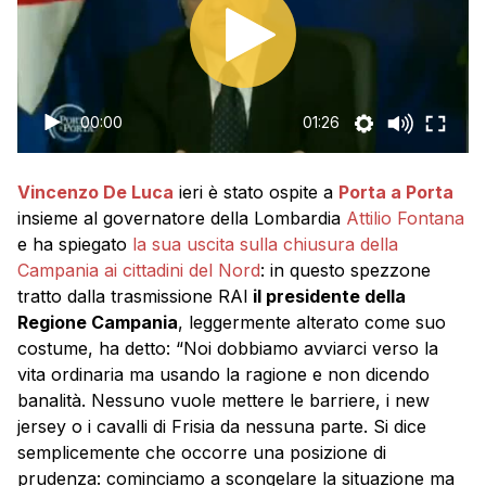
00:00
01:26
Vincenzo De Luca
ieri è stato ospite a
Porta a Porta
insieme al governatore della Lombardia
Attilio Fontana
e ha spiegato
la sua uscita sulla chiusura della
Campania ai cittadini del Nord
: in questo spezzone
tratto dalla trasmissione RAI
il presidente della
Regione Campania
, leggermente alterato come suo
costume, ha detto: “Noi dobbiamo avviarci verso la
vita ordinaria ma usando la ragione e non dicendo
banalità. Nessuno vuole mettere le barriere, i new
jersey o i cavalli di Frisia da nessuna parte. Si dice
semplicemente che occorre una posizione di
prudenza: cominciamo a scongelare la situazione ma