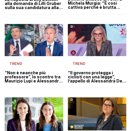
Michela Murgia: “È così
alla domanda di Lilli Gruber
cattiva perché è brutta
sulla sua candidatura alla
come una strega”
segreteria del Pd
TREND
TREND
“Il governo protegga i
“Non è neanche più
ciclisti con una legge”,
professore”, lo scontro tra
l’appello di Alessandra De
Maurizio Lupi e Alessandro
Stefano dopo la morte di
Orsini | VIDEO
Rebellin | VIDEO