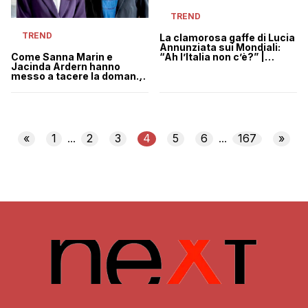
TREND
TREND
La clamorosa gaffe di Lucia
Annunziata sui Mondiali:
“Ah l’Italia non c’è?” |
Come Sanna Marin e
VIDEO
Jacinda Ardern hanno
messo a tacere la domanda
sessista di un giornalista |
VIDEO
«
1
2
3
4
5
6
167
»
...
...