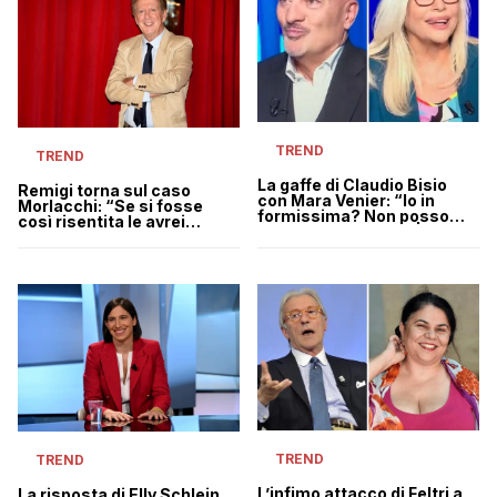
TREND
TREND
La gaffe di Claudio Bisio
Remigi torna sul caso
con Mara Venier: “Io in
Morlacchi: “Se si fosse
formissima? Non posso
così risentita le avrei
dire lo stesso di te” | VIDEO
chiesto scusa, ma non mi
ha detto niente”
TREND
TREND
L’infimo attacco di Feltri a
La risposta di Elly Schlein