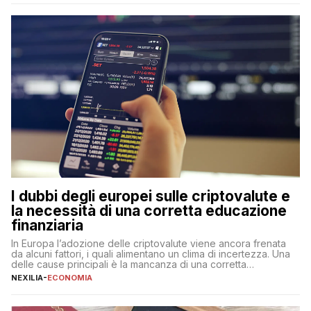
qualsiasi momento, offrendo un equilibrio tra sicurezza,
flessibilità e rendimento. Come funzionano […]
I dubbi degli europei sulle criptovalute e
la necessità di una corretta educazione
finanziaria
In Europa l’adozione delle criptovalute viene ancora frenata
da alcuni fattori, i quali alimentano un clima di incertezza. Una
delle cause principali è la mancanza di una corretta
educazione finanziaria, che impedisce ad una larga parte della
NEXILIA
-
ECONOMIA
popolazione di comprendere in modo adeguato il
funzionamento e le implicazioni di questi asset digitali. Dubbi
sulle criptovalute: […]