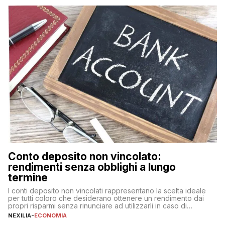
fare se non […]
Conto deposito non vincolato:
rendimenti senza obblighi a lungo
termine
I conti deposito non vincolati rappresentano la scelta ideale
per tutti coloro che desiderano ottenere un rendimento dai
propri risparmi senza rinunciare ad utilizzarli in caso di
necessità. A differenza delle forme vincolate tradizionali,
NEXILIA
-
ECONOMIA
questa tipologia consente di accedere alle somme versate in