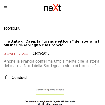
ECONOMIA
Trattato di Caen: la “grande vittoria” dei sovranisti
sul mar di Sardegna e la Francia
Giovanni Drogo
21/03/2018
Anche la Francia conferma ufficialmente che la storia
del mare a Nord della Sardegna ceduto ai francesi è
una bufala. La grande mobilitazione sovranista contro
l’appropriazione indebita del “mare italiano” (in realtà
Condividi
acque internazionali) a quanto pare si accontenta di
un comunicato francese dove viene ammesso un
errore nelle cartine, proprio come ha detto la
Farnesina il 18 marzo