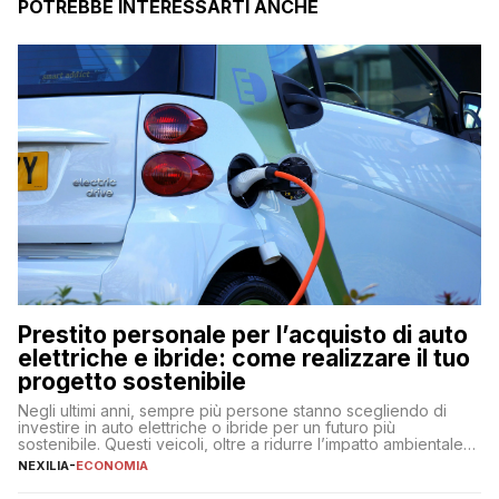
POTREBBE INTERESSARTI ANCHE
Prestito personale per l’acquisto di auto
elettriche e ibride: come realizzare il tuo
progetto sostenibile
Negli ultimi anni, sempre più persone stanno scegliendo di
investire in auto elettriche o ibride per un futuro più
sostenibile. Questi veicoli, oltre a ridurre l’impatto ambientale,
offrono vantaggi economici a lungo termine, come minori costi
NEXILIA
-
ECONOMIA
di gestione e benefici fiscali. Tuttavia, l’acquisto di un’auto
nuova rappresenta un impegno finanziario significativo. Come