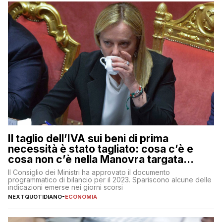
Il taglio dell’IVA sui beni di prima
necessità è stato tagliato: cosa c’è e
cosa non c’è nella Manovra targata
Meloni
Il Consiglio dei Ministri ha approvato il documento
programmatico di bilancio per il 2023. Spariscono alcune delle
indicazioni emerse nei giorni scorsi
NEXTQUOTIDIANO
-
ECONOMIA