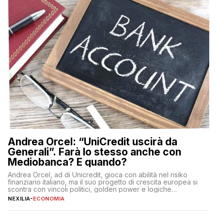
Andrea Orcel: “UniCredit uscirà da
Generali”. Farà lo stesso anche con
Mediobanca? E quando?
Andrea Orcel, ad di Unicredit, gioca con abilità nel risiko
finanziario italiano, ma il suo progetto di crescita europea si
scontra con vincoli politici, golden power e logiche
protezionistiche. Orcel e la mossa su Generali Andrea Orcel,
NEXILIA
-
ECONOMIA
ad di Unicredit, continua a sorprendere per la sua capacità di
muoversi con decisione in un contesto finanziario […]