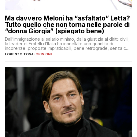
Ma davvero Meloni ha “asfaltato” Letta?
Tutto quello che non torna nelle parole di
“donna Giorgia” (spiegato bene)
Dall’immigrazione al salario minimo, dalla giustizia ai diritti civili,
la leader di Fratelli d’Italia ha inanellato una quantità di
incorenze, proposte impraticabili, perle retrograde, senza che
nessuno – a destra come a sinistra – glielo abbia fatto notare
LORENZO TOSA
-
OPINIONI