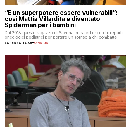
“È un superpotere essere vulnerabili”:
così Mattia Villardita è diventato
Spiderman per i bambini
Dal 2018 questo ragazzo di Savona entra ed esce dai reparti
oncologici pediatrici per portare un sorriso a chi combatte
LORENZO TOSA
-
OPINIONI