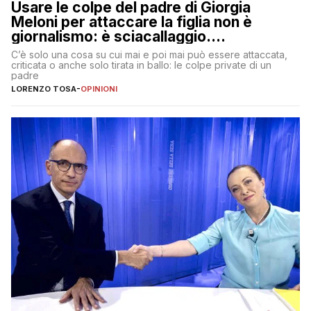
Usare le colpe del padre di Giorgia
Meloni per attaccare la figlia non è
giornalismo: è sciacallaggio.
Dimostriamo di essere diversi
C’è solo una cosa su cui mai e poi mai può essere attaccata,
criticata o anche solo tirata in ballo: le colpe private di un
padre
LORENZO TOSA
-
OPINIONI