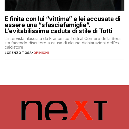
È finita con lui “vittima” e lei accusata di
essere una “sfasciafamiglie”.
L’evitabilissima caduta di stile di Totti
L’intervista rilasciata da Francesco Totti al Corriere della Sera
sta facendo discutere a causa di alcune dichiarazioni dell’ex
calciatore
LORENZO TOSA
-
OPINIONI