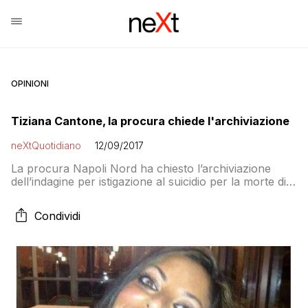
OPINIONI
Tiziana Cantone, la procura chiede l'archiviazione
neXtQuotidiano
12/09/2017
La procura Napoli Nord ha chiesto l’archiviazione
dell’indagine per istigazione al suicidio per la morte di
Tiziana Cantone, la 31enne che si tolse la vita nel
settembre dello scorso anno nella sua casa di
Condividi
Mugnano (Napoli) per la vergogna dopo la diffusione
in rete di alcuni video hard. L’inchiesta – coordinata dal
procuratore Francesco Greco […]