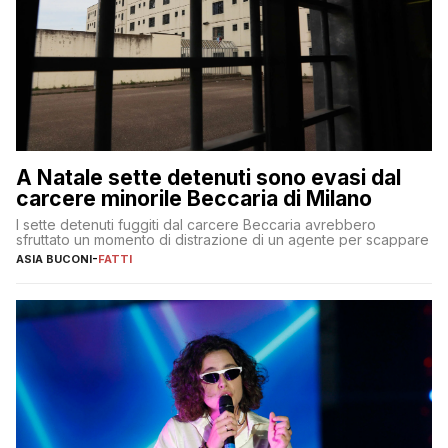
A Natale sette detenuti sono evasi dal
carcere minorile Beccaria di Milano
I sette detenuti fuggiti dal carcere Beccaria avrebbero
sfruttato un momento di distrazione di un agente per scappare
ASIA BUCONI
-
FATTI