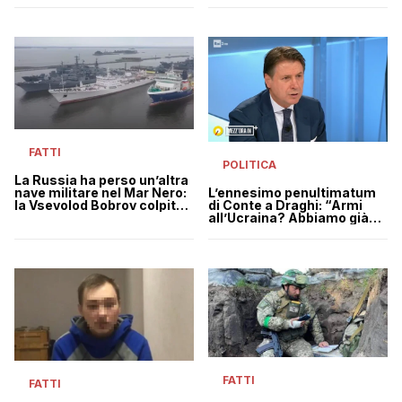
FATTI
POLITICA
La Russia ha perso un’altra
L’ennesimo penultimatum
nave militare nel Mar Nero:
di Conte a Draghi: “Armi
la Vsevolod Bobrov colpita
all’Ucraina? Abbiamo già
dall’esercito ucraino
dato”
FATTI
FATTI