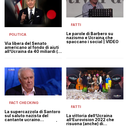
FATTI
Le parole di Barbero su
POLITICA
nazismo e Ucraina che
spaccano i social | VIDEO
Via libera del Senato
americano al fondo di aiuti
all’Ucraina da 40 miliardi (di
cui metà di spese militari)
FACT CHECKING
FATTI
La supercazzola di Santoro
La vittoria dell’Ucraina
sul saluto nazista del
all’Eurovision 2022 che
cantante ucraino
risuona (anche) di
all’Eurovision (mai fatto) |
solidarietà
VIDEO