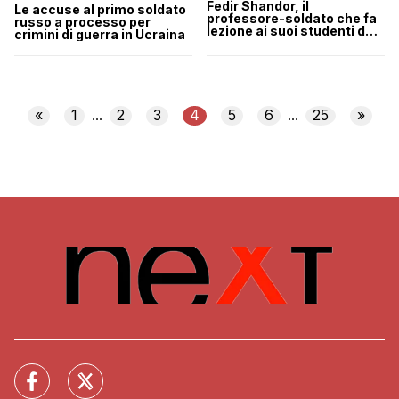
Fedir Shandor, il
Le accuse al primo soldato
professore-soldato che fa
russo a processo per
lezione ai suoi studenti dal
crimini di guerra in Ucraina
fronte di Izyum
«
1
2
3
4
5
6
25
»
...
...