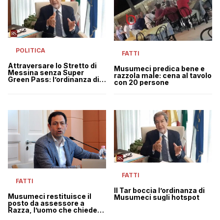
POLITICA
FATTI
Attraversare lo Stretto di
Musumeci predica bene e
Messina senza Super
razzola male: cena al tavolo
Green Pass: l’ordinanza di
con 20 persone
Musumeci che sfida Draghi
FATTI
FATTI
Il Tar boccia l’ordinanza di
Musumeci restituisce il
Musumeci sugli hotspot
posto da assessore a
Razza, l’uomo che chiedeva
di “spalmare i morti” nei