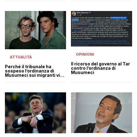
bollettini
OPINIONI
ATTUALITÀ
Il ricorso del governo al Tar
Perché il tribunale ha
contro l’ordinanza di
sospeso l’ordinanza di
Musumeci
Musumeci sui migranti via
in 48 ore dalla Sicilia