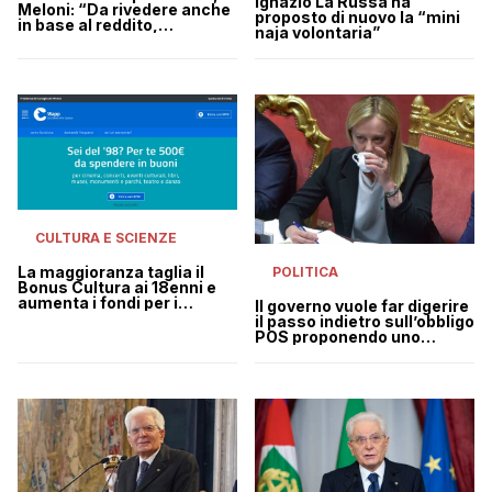
Ignazio La Russa ha
Meloni: “Da rivedere anche
proposto di nuovo la “mini
in base al reddito,
naja volontaria”
lavoriamo a una Carta
cultura”
CULTURA E SCIENZE
La maggioranza taglia il
POLITICA
Bonus Cultura ai 18enni e
aumenta i fondi per i
Il governo vuole far digerire
carnevali storici
il passo indietro sull’obbligo
POS proponendo uno
“sconto”