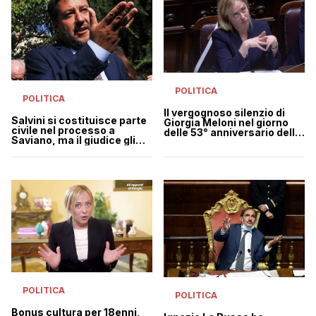
POLITICA
POLITICA
Il vergognoso silenzio di
Salvini si costituisce parte
Giorgia Meloni nel giorno
civile nel processo a
delle 53° anniversario della
Saviano, ma il giudice gli
strage di Piazza Fontana
dice di no: “Non può farlo”
POLITICA
POLITICA
Bonus cultura per 18enni,