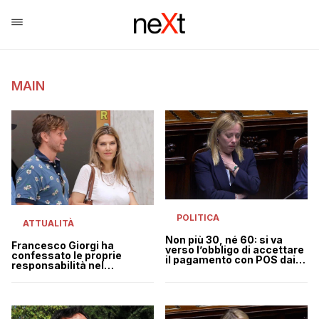
MAIN
POLITICA
ATTUALITÀ
Non più 30, né 60: si va
Francesco Giorgi ha
verso l’obbligo di accettare
confessato le proprie
il pagamento con POS dai
responsabilità nel
40 euro in su
Qatargate