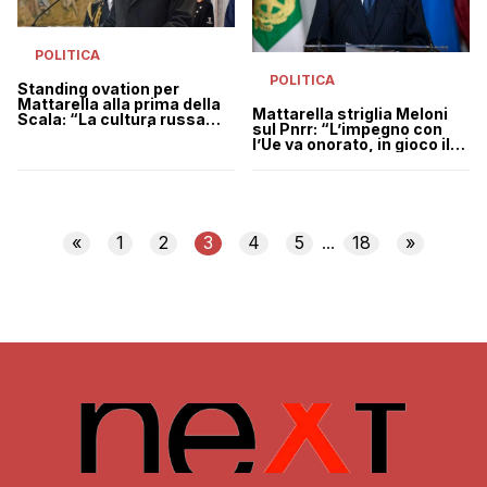
POLITICA
POLITICA
Standing ovation per
Mattarella alla prima della
Mattarella striglia Meloni
Scala: “La cultura russa
sul Pnrr: “L’impegno con
non si cancella” | VIDEO
l’Ue va onorato, in gioco il
futuro del Paese”
«
1
2
3
4
5
18
»
...