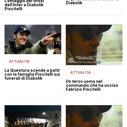
L’omaggio dei tifosi
Diabolik
dell’Inter a Diabolik
Piscitelli
ATTUALITÀ
La Questura scende a patti
ATTUALITÀ
con la famiglia Piscitelli sui
funerali di Diabolik
Un terzo uomo nel
commando che ha ucciso
Fabrizio Piscitelli