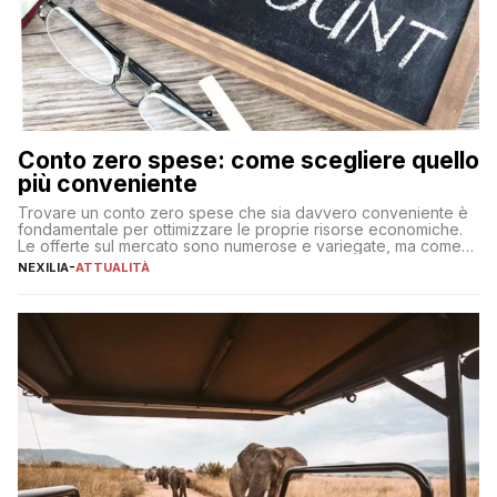
Conto zero spese: come scegliere quello
più conveniente
Trovare un conto zero spese che sia davvero conveniente è
fondamentale per ottimizzare le proprie risorse economiche.
Le offerte sul mercato sono numerose e variegate, ma come
individuare quella più adatta alle proprie esigenze senza
NEXILIA
-
ATTUALITÀ
incorrere in costi nascosti? Optare per un conto zero spese
significa eliminare le spese di gestione che spesso incidono
sul […]