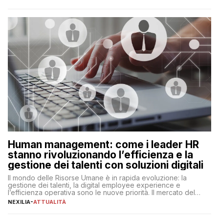
ogni ambito. L’inserimento delle tecnologie di intelligenza
artificiale porta non solo all’ottimizzazione di diverse
operazioni, bensì comporta […]
Human management: come i leader HR
stanno rivoluzionando l’efficienza e la
gestione dei talenti con soluzioni digitali
Il mondo delle Risorse Umane è in rapida evoluzione: la
gestione dei talenti, la digital employee experience e
l’efficienza operativa sono le nuove priorità. Il mercato del
lavoro, d’altra parte, è sempre più competitivo con una lotta
NEXILIA
-
ATTUALITÀ
per aggiudicarsi i talenti più validi che si intensifica e le
aspettative dei dipendenti in continua evoluzione. I […]