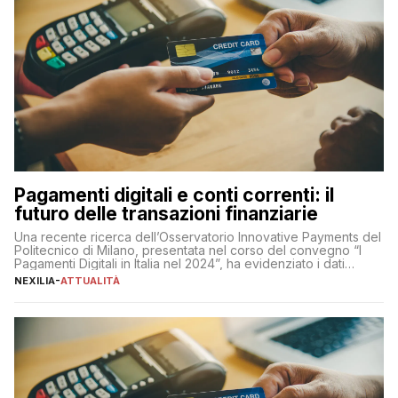
Pagamenti digitali e conti correnti: il
futuro delle transazioni finanziarie
Una recente ricerca dell’Osservatorio Innovative Payments del
Politecnico di Milano, presentata nel corso del convegno “I
Pagamenti Digitali in Italia nel 2024”, ha evidenziato i dati
definitivi del primo semestre 2024 relativamente alle
NEXILIA
-
ATTUALITÀ
transazioni dei pagamenti digitali con carta nel nostro Paese:
223 miliardi di euro. Si ritiene che il totale relativo ai 12 mesi […]