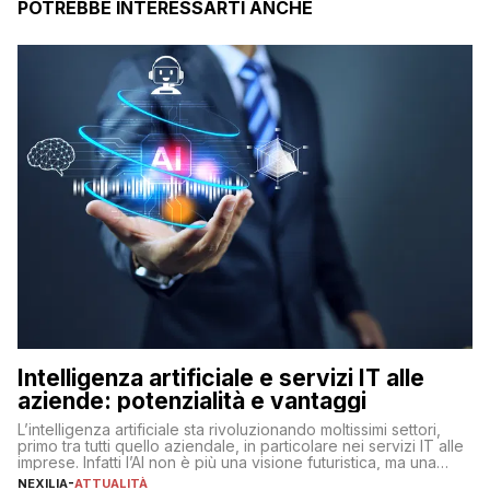
POTREBBE INTERESSARTI ANCHE
Intelligenza artificiale e servizi IT alle
aziende: potenzialità e vantaggi
L’intelligenza artificiale sta rivoluzionando moltissimi settori,
primo tra tutti quello aziendale, in particolare nei servizi IT alle
imprese. Infatti l’AI non è più una visione futuristica, ma una
realtà operativa che sta portando a un cambio significativo in
NEXILIA
-
ATTUALITÀ