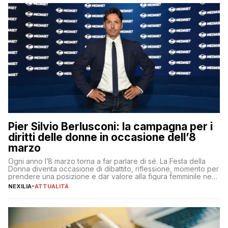
Pier Silvio Berlusconi: la campagna per i
diritti delle donne in occasione dell’8
marzo
Ogni anno l’8 marzo torna a far parlare di sé. La Festa della
Donna diventa occasione di dibattito, riflessione, momento per
prendere una posizione e dar valore alla figura femminile nella
sua complessità e crucialità. A lanciare un messaggio “forte e
NEXILIA
-
ATTUALITÀ
chiaro” quest’anno è stato anche Pier Silvio Berlusconi,
amministratore delegato di Mediaset, che ha […]