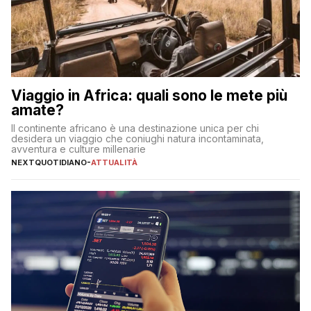
Viaggio in Africa: quali sono le mete più
amate?
Il continente africano è una destinazione unica per chi
desidera un viaggio che coniughi natura incontaminata,
avventura e culture millenarie
NEXTQUOTIDIANO
-
ATTUALITÀ