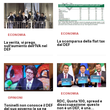
ECONOMIA
ECONOMIA
La scomparsa della flat tax
La verità, vi prego,
dal DEF
sull’aumento dell’IVA nel
DEF
ECONOMIA
OPINIONI
RDC, Quota 100, spread e
disoccupazione: questo
Toninelli non conosce il DEF
non è un DEF, è una
del suo governo (e se ne