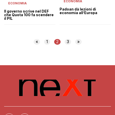
ECONOMIA
ECONOMIA
Padoan dà lezioni di
Il governo scrive nel DEF
economia all’Europa
che Quota 100 fa scendere
il PIL
«
1
2
3
»