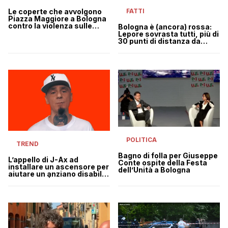
Le coperte che avvolgono
FATTI
Piazza Maggiore a Bologna
contro la violenza sulle
Bologna è (ancora) rossa:
donne
Lepore sovrasta tutti, più di
30 punti di distanza da
Battistini
POLITICA
TREND
Bagno di folla per Giuseppe
L’appello di J-Ax ad
Conte ospite della Festa
installare un ascensore per
dell’Unità a Bologna
aiutare un anziano disabile
di Bologna | VIDEO