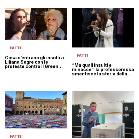
FATTI
FATTI
Cosa c’entrano gli insulti a
Liliana Segre con le
“Ma quali insulti e
proteste contro il Green
minacce”: la professoressa
Pass a Bologna? | VIDEO
smentisce la storia della
studentessa di Bologna No
pass | VIDEO
FATTI