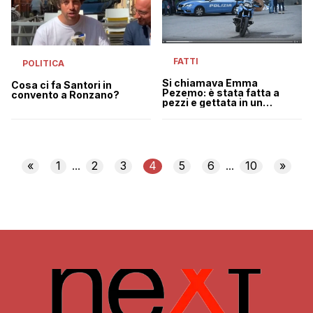
FATTI
POLITICA
Si chiamava Emma
Cosa ci fa Santori in
Pezemo: è stata fatta a
convento a Ronzano?
pezzi e gettata in un
cassonetto a Bologna
«
1
2
3
4
5
6
10
»
...
...