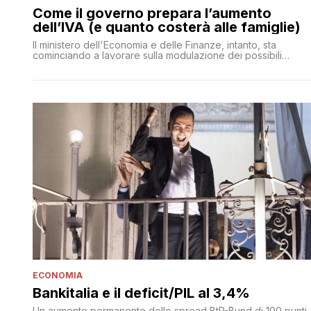
Come il governo prepara l’aumento
dell’IVA (e quanto costerà alle famiglie)
Il ministero dell'Economia e delle Finanze, intanto, sta
cominciando a lavorare sulla modulazione dei possibili
aumenti
ECONOMIA
Bankitalia e il deficit/PIL al 3,4%
Un aumento permanente dello spread BtP-Bund di 100 punti