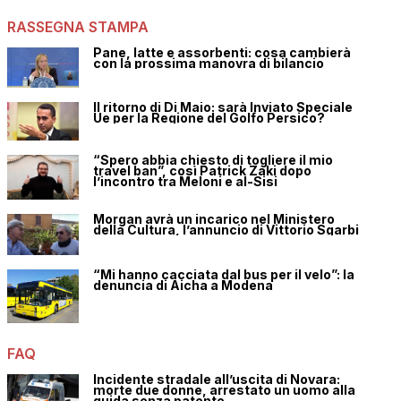
RASSEGNA STAMPA
Pane, latte e assorbenti: cosa cambierà
con la prossima manovra di bilancio
Il ritorno di Di Maio: sarà Inviato Speciale
Ue per la Regione del Golfo Persico?
“Spero abbia chiesto di togliere il mio
travel ban”, così Patrick Zaki dopo
l’incontro tra Meloni e al-Sisi
Morgan avrà un incarico nel Ministero
della Cultura, l’annuncio di Vittorio Sgarbi
“Mi hanno cacciata dal bus per il velo”: la
denuncia di Aicha a Modena
FAQ
Incidente stradale all’uscita di Novara:
morte due donne, arrestato un uomo alla
guida senza patente