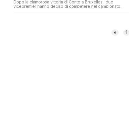
Dopo la clamorosa vittoria di Conte a Bruxelles i due
vicepremier hanno deciso di competere nel campionato
mondiale di arrampicata sugli specchi per spiegare all'amato
Popolo che dal 2020 l'Iva aumenterà. Evitarlo è semplice,
basta trovare 24 miliardi di euro, purtroppo però un cane si 
mangiato i compiti con le coperture finanziarie
«
1