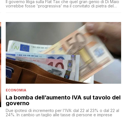
Il governo litiga sulla Flat Tax che quel gran genio di Di Maio
vorrebbe fosse 'progressiva' ma il convitato di pietra del
Documento di Economia e Finanza è l'aumento delle aliquote
IVA. Nel DEF si parla di un incremento del 3,2% sull'IVA
ordinaria a partire dal 2020 e di un aumento pari all'1,3% per
gli anni successivi
ECONOMIA
La bomba dell’aumento IVA sul tavolo del
governo
Due ipotesi di incremento per l'IVA: dal 22 al 23% o dal 22 al
24%. In cambio un taglio alle tasse di persone e imprese