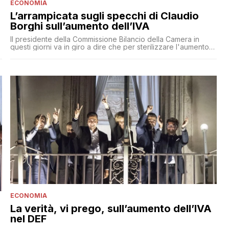
ECONOMIA
L’arrampicata sugli specchi di Claudio
Borghi sull’aumento dell’IVA
Il presidente della Commissione Bilancio della Camera in
questi giorni va in giro a dire che per sterilizzare l'aumento
dell'IVA previsto dalla legge di bilancio per il 2020 basterà
fare più debito. È forse lo stesso Claudio Borghi che qualche
settimana fa diceva che si poteva scongiurare l'aumento
dell'IVA in maniera semplicissima attingendo alle riserve
auree di Bankitalia? Certo che è lui!
ECONOMIA
La verità, vi prego, sull’aumento dell’IVA
nel DEF