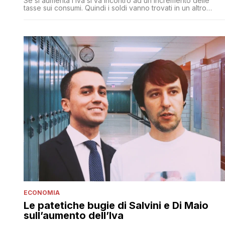
Se si aumenta l’Iva si va incontro ad un incremento delle
tasse sui consumi. Quindi i soldi vanno trovati in un altro
modo. Di Maio ha promesso il team Mani di Forbice ma non si
è fatto ancora nulla
ECONOMIA
Le patetiche bugie di Salvini e Di Maio
sull’aumento dell’Iva