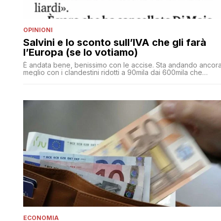
OPINIONI
Salvini e lo sconto sull’IVA che gli farà
l’Europa (se lo votiamo)
È andata bene, benissimo con le accise. Sta andando ancor
meglio con i clandestini ridotti a 90mila dai 600mila che
erano in campagna elettorale. E allora Matteo Salvini tenta il
barbatrucco finale alle elezioni europee: nell'intervista di ieri
a La Stampa ha sostenuto che 'dopo le elezioni nessuno ci
verrà a chiedere i 23 miliardi' [']
ECONOMIA