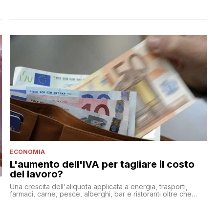
ECONOMIA
L'aumento dell'IVA per tagliare il costo
del lavoro?
Una crescita dell'aliquota applicata a energia, trasporti,
farmaci, carne, pesce, alberghi, bar e ristoranti oltre che
cinema e teatri per finanziare il taglio del cuneo fiscale per i
lavoratori: il progetto di Gentiloni per spostare il carico
fiscale verso i consumi e avvantaggiare le attività produttive