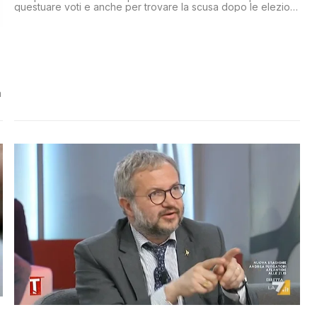
questuare voti e anche per trovare la scusa dopo le elezioni:
se ce li hanno chiesti lo stesso è perché la Lega non ha vinto
abbastanza, sembra già voler dire
a