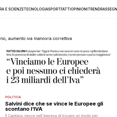
RA E SCIENZE
TECNOLOGIA
SPORT
FATTI
OPINIONI
TREND
RASSEGN
rno, aumento iva manovra correttiva
POLITICA
Salvini dice che se vince le Europee gli
scontano l’IVA
Il Capitano riesce nell'impresa di trovare un modo per