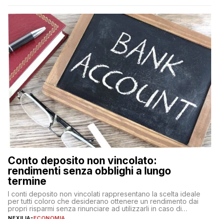
nuova rappresenta un impegno finanziario significativo. Come
fare se non […]
Conto deposito non vincolato:
rendimenti senza obblighi a lungo
termine
I conti deposito non vincolati rappresentano la scelta ideale
per tutti coloro che desiderano ottenere un rendimento dai
propri risparmi senza rinunciare ad utilizzarli in caso di
necessità. A differenza delle forme vincolate tradizionali,
NEXILIA
-
ECONOMIA