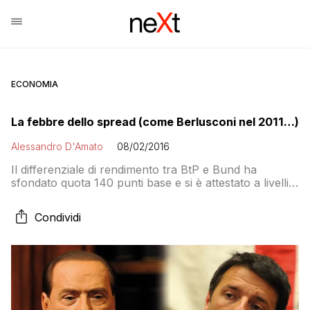
ECONOMIA
La febbre dello spread (come Berlusconi nel 2011…)
Alessandro D'Amato
08/02/2016
Il differenziale di rendimento tra BtP e Bund ha
sfondato quota 140 punti base e si è attestato a livelli
che non venivano toccati dall’inizio del luglio 2015. La
corsa dello spread nel 2011 determinò la caduta di
Condividi
Berlusconi. In difficoltà con la sua maggioranza ma
anche stretto da limiti e vincoli europei. Esattamente
come oggi Renzi…