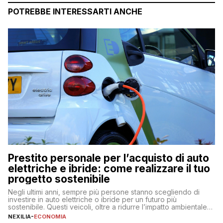
POTREBBE INTERESSARTI ANCHE
Prestito personale per l’acquisto di auto
elettriche e ibride: come realizzare il tuo
progetto sostenibile
Negli ultimi anni, sempre più persone stanno scegliendo di
investire in auto elettriche o ibride per un futuro più
sostenibile. Questi veicoli, oltre a ridurre l’impatto ambientale,
offrono vantaggi economici a lungo termine, come minori costi
NEXILIA
-
ECONOMIA
di gestione e benefici fiscali. Tuttavia, l’acquisto di un’auto