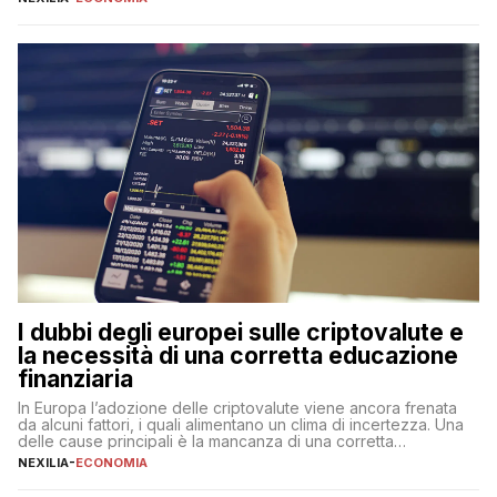
questa tipologia consente di accedere alle somme versate in
qualsiasi momento, offrendo un equilibrio tra sicurezza,
flessibilità e rendimento. Come funzionano […]
I dubbi degli europei sulle criptovalute e
la necessità di una corretta educazione
finanziaria
In Europa l’adozione delle criptovalute viene ancora frenata
da alcuni fattori, i quali alimentano un clima di incertezza. Una
delle cause principali è la mancanza di una corretta
educazione finanziaria, che impedisce ad una larga parte della
NEXILIA
-
ECONOMIA
popolazione di comprendere in modo adeguato il
funzionamento e le implicazioni di questi asset digitali. Dubbi