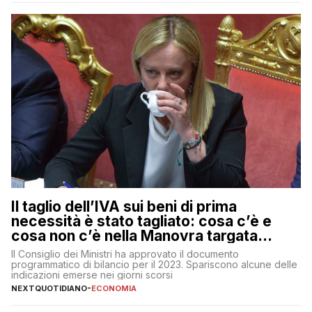
muoversi con decisione in un contesto finanziario […]
Il taglio dell’IVA sui beni di prima
necessità è stato tagliato: cosa c’è e
cosa non c’è nella Manovra targata
Meloni
Il Consiglio dei Ministri ha approvato il documento
programmatico di bilancio per il 2023. Spariscono alcune delle
indicazioni emerse nei giorni scorsi
NEXTQUOTIDIANO
-
ECONOMIA