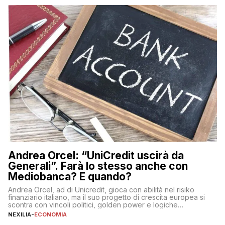
sulle criptovalute: […]
Andrea Orcel: “UniCredit uscirà da
Generali”. Farà lo stesso anche con
Mediobanca? E quando?
Andrea Orcel, ad di Unicredit, gioca con abilità nel risiko
finanziario italiano, ma il suo progetto di crescita europea si
scontra con vincoli politici, golden power e logiche
protezionistiche. Orcel e la mossa su Generali Andrea Orcel,
NEXILIA
-
ECONOMIA
ad di Unicredit, continua a sorprendere per la sua capacità di