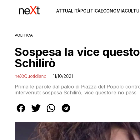
ATTUALITÀ
POLITICA
ECONOMIA
CULTU
POLITICA
Sospesa la vice quest
Schilirò
neXtQuotidiano
11/10/2021
Prima le parole dal palco di Piazza del Popolo contro
intervenuti: sospesa Schilirò, vice questore no pass