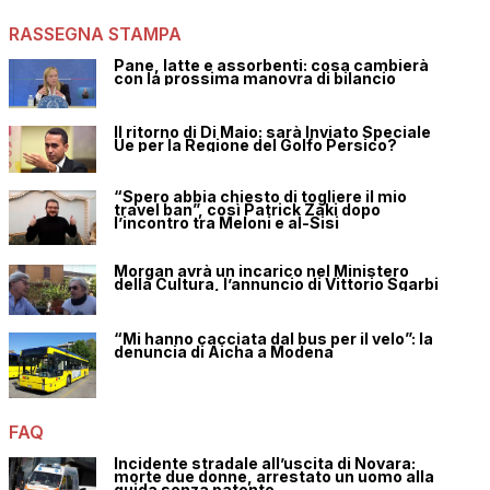
RASSEGNA STAMPA
Pane, latte e assorbenti: cosa cambierà
con la prossima manovra di bilancio
Il ritorno di Di Maio: sarà Inviato Speciale
Ue per la Regione del Golfo Persico?
“Spero abbia chiesto di togliere il mio
travel ban”, così Patrick Zaki dopo
l’incontro tra Meloni e al-Sisi
Morgan avrà un incarico nel Ministero
della Cultura, l’annuncio di Vittorio Sgarbi
“Mi hanno cacciata dal bus per il velo”: la
denuncia di Aicha a Modena
FAQ
Incidente stradale all’uscita di Novara:
morte due donne, arrestato un uomo alla
guida senza patente