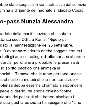
be stata sospesa in via cautelativa dal servizio
omina a dirigente del neonato sindacato Cosap.
 no-pass Nunzia Alessandra
parlato della manifestazione che sabato
 storica sede CGIL a Roma. “Ripeto per
liato la manifestazione del 25 settembre,
l 9 avrebbero aderito anche soggetti con cui
ti gli amici e colleghi di allontanarsi al primo
guardia, perché era probabile la presenza di
o spirito pacifico che animava la
i social -. Temevo che le tante persone oneste
a chi utilizza metodi che io non condivido –
violenza debba esserne chiamato a rispondere,
pecie di delirio, ha anche chiesto “come
izione dei poliziotti che hanno picchiato i
 suo post la poliziotta ha spiegato che “L’ho