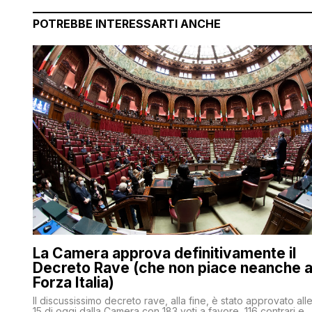
POTREBBE INTERESSARTI ANCHE
La Camera approva definitivamente il
Decreto Rave (che non piace neanche 
Forza Italia)
Il discussissimo decreto rave, alla fine, è stato approvato all
15 di oggi dalla Camera con 183 voti a favore, 116 contrari e