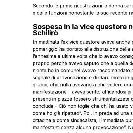
Secondo le prime ricostruzioni la donna sareb
e dalle funzioni nonostante la sua recente n
Sospesa in la vice questore
Schilirò
In mattinata l’ex vice questore aveva anche 
pomeriggio ha portato alla distruzione della
l’ennesima e ultima volta che io avevo consig
proprio perché avevo saputo che a quella de
niente ho in comune! Avevo raccomandato a tut
segnale di provocazione e di stare molto in 
gruppi, che nulla avevano a che vedere con l
manifestazione – aveva scritto affidandosi a
presenti in piazza fossero strumentalizzate d
conclude – Ciò non toglie che chi ha usato 
come ho già ripetuto”. Poi, in preda ad una s
cittadina e come sindacalista, l’immediata pun
manifestanti senza alcuna provocazione”. Nel