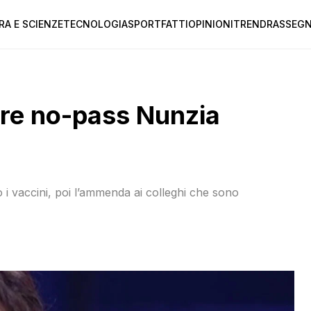
RA E SCIENZE
TECNOLOGIA
SPORT
FATTI
OPINIONI
TREND
RASSEGN
ore no-pass Nunzia
 i vaccini, poi l’ammenda ai colleghi che sono