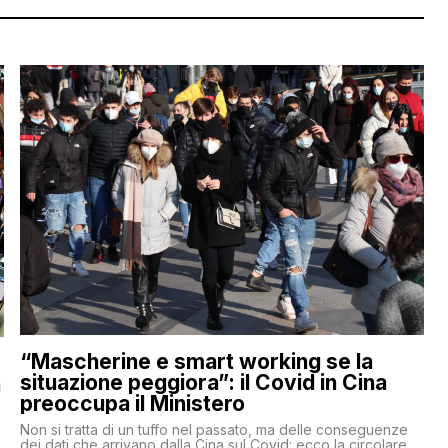
“Mascherine e smart working se la
situazione peggiora”: il Covid in Cina
a
preoccupa il Ministero
Non si tratta di un tuffo nel passato, ma delle conseguenze
e
dei dati che arrivano dalla Cina sul Covid: ecco la circolare