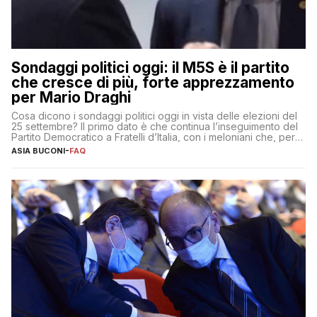
Sondaggi politici oggi: il M5S è il partito
che cresce di più, forte apprezzamento
per Mario Draghi
Cosa dicono i sondaggi politici oggi in vista delle elezioni del
25 settembre? Il primo dato è che continua l’inseguimento del
Partito Democratico a Fratelli d’Italia, con i meloniani che, però,
sembrano accumulare sempre più distacco affermandosi come
ASIA BUCONI
-
FAQ
primo partito con il 24% (+0,7% rispetto a fine luglio), un
punto davanti ai dem (al 23%). […]