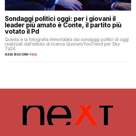
Sondaggi politici oggi: per i giovani il
leader più amato è Conte, il partito più
votato il Pd
Questa è la fotografia immortalata dai sondaggi politici di oggi
realizzati dall’istituto di ricerca Quorum/YouTrend per Sky
Tg24
ASIA BUCONI
-
FAQ