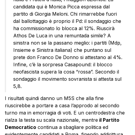
candidata qui è Monica Picca espressa dal
partito di Giorgia Meloni. Chi rimarrebbe fuori
dal ballottaggio è proprio il Pd: il sondaggio che
ha commissionato lo blocca al 12%. Riuscirà
Athos De Luca in una remuntada simile? A
sinistra non se la passano meglio: i partiti (Mdp,
Insieme e Sinistra italiana) che puntano sul
prete don Franco De Donno si attestano al 4%.
Infine, c’è la sorpresa Casapound: il blocco
neofascista supera la cosa “rossa”. Secondo il
sondaggio il movimento sovranista si attesta sul
5,8.
I risultati quindi danno un M5S che alla fine
riuscirebbe a portare a casa l’approdo al secondo
turno ma in emorragia di voti. E un centrodestra che
rialza la testa su scala nazionale, mentre
il Partito
Democratico
continua a sbagliare politica ed
evidentemente candidati a Roma, finendo addirittura