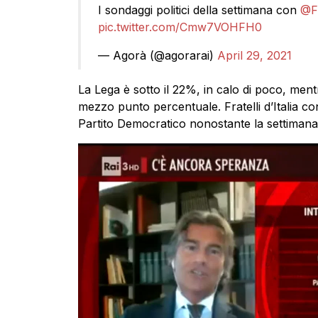
I sondaggi politici della settimana con
@Fa
pic.twitter.com/Cmw7VOHFH0
— Agorà (@agorarai)
April 29, 2021
La Lega è sotto il 22%, in calo di poco, men
mezzo punto percentuale. Fratelli d’Italia co
Partito Democratico nonostante la settimana 