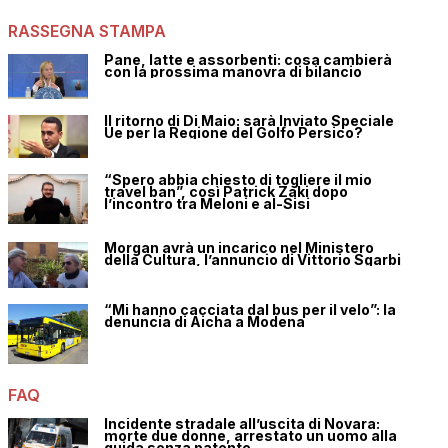
RASSEGNA STAMPA
Pane, latte e assorbenti: cosa cambierà
con la prossima manovra di bilancio
Il ritorno di Di Maio: sarà Inviato Speciale
Ue per la Regione del Golfo Persico?
“Spero abbia chiesto di togliere il mio
travel ban”, così Patrick Zaki dopo
l’incontro tra Meloni e al-Sisi
Morgan avrà un incarico nel Ministero
della Cultura, l’annuncio di Vittorio Sgarbi
“Mi hanno cacciata dal bus per il velo”: la
denuncia di Aicha a Modena
FAQ
Incidente stradale all’uscita di Novara:
morte due donne, arrestato un uomo alla
guida senza patente