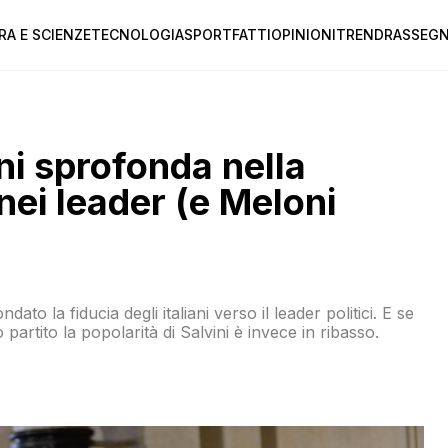
RA E SCIENZE
TECNOLOGIA
SPORT
FATTI
OPINIONI
TREND
RASSEGN
ini sprofonda nella
 nei leader (e Meloni
o la fiducia degli italiani verso il leader politici. E se
partito la popolarità di Salvini è invece in ribasso.