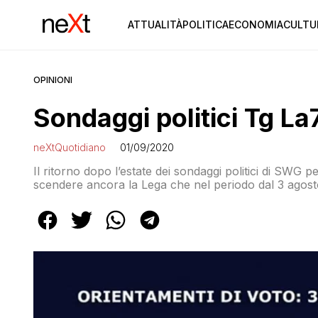
ATTUALITÀ
POLITICA
ECONOMIA
CULTU
OPINIONI
Sondaggi politici Tg L
neXtQuotidiano
01/09/2020
Il ritorno dopo l’estate dei sondaggi politici di SWG 
scendere ancora la Lega che nel periodo dal 3 agosto a
Anche il Movimento 5 Stelle perde più di mezzo punt