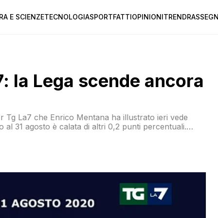
RA E SCIENZE
TECNOLOGIA
SPORT
FATTI
OPINIONI
TREND
RASSEGN
a7: la Lega scende ancora
per Tg La7 che Enrico Mentana ha illustrato ieri vede
l 31 agosto è calata di altri 0,2 punti percentuali.
o con un calo dello 0,6. Cresce […]