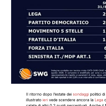
Il ritorno dopo l’estate dei
sondaggi
politici 
illustrato
ieri
vede scendere ancora la
Lega
c
calata di altri 0,2 punti percentuali. Anche 