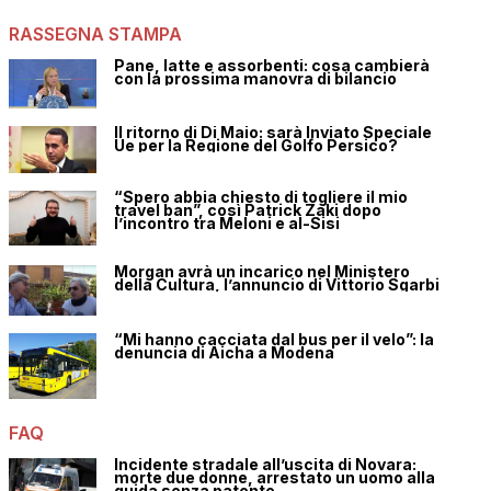
RASSEGNA STAMPA
Pane, latte e assorbenti: cosa cambierà
con la prossima manovra di bilancio
Il ritorno di Di Maio: sarà Inviato Speciale
Ue per la Regione del Golfo Persico?
“Spero abbia chiesto di togliere il mio
travel ban”, così Patrick Zaki dopo
l’incontro tra Meloni e al-Sisi
Morgan avrà un incarico nel Ministero
della Cultura, l’annuncio di Vittorio Sgarbi
“Mi hanno cacciata dal bus per il velo”: la
denuncia di Aicha a Modena
FAQ
Incidente stradale all’uscita di Novara:
morte due donne, arrestato un uomo alla
guida senza patente