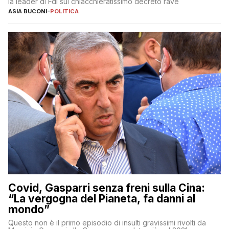
la leader di FdI sul chiacchieratissimo decreto rave
ASIA BUCONI
-
POLITICA
Covid, Gasparri senza freni sulla Cina:
“La vergogna del Pianeta, fa danni al
mondo”
Questo non è il primo episodio di insulti gravissimi rivolti da