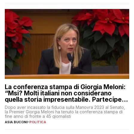
La conferenza stampa di Giorgia Meloni:
“Msi? Molti italiani non considerano
quella storia impresentabile. Parteciperò
al 25 aprile”
Dopo aver incassato la fiducia sulla Manovra 2023 al Senato,
la Premier Giorgia Meloni ha tenuto la conferenza stampa di
fine anno di fronte a 45 giornalisti
ASIA BUCONI
-
POLITICA