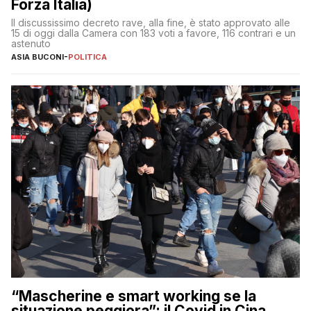
Forza Italia)
Il discussissimo decreto rave, alla fine, è stato approvato alle
15 di oggi dalla Camera con 183 voti a favore, 116 contrari e un
astenuto
ASIA BUCONI
-
POLITICA
“Mascherine e smart working se la
situazione peggiora”: il Covid in Cina