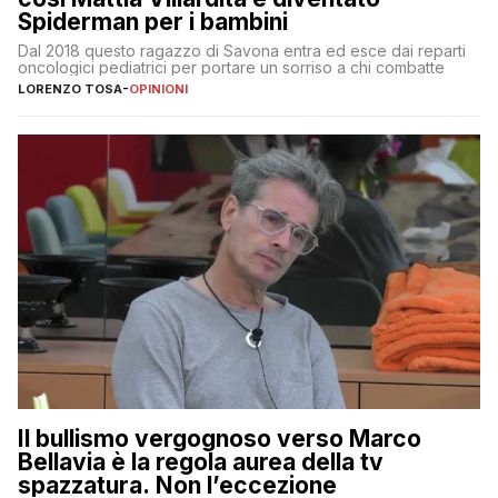
Spiderman per i bambini
Dal 2018 questo ragazzo di Savona entra ed esce dai reparti
oncologici pediatrici per portare un sorriso a chi combatte
LORENZO TOSA
-
OPINIONI
Il bullismo vergognoso verso Marco
Bellavia è la regola aurea della tv
spazzatura. Non l’eccezione