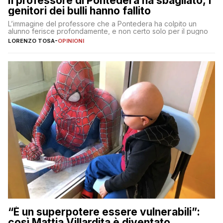
Il professore di Pontedera ha sbagliato, i
genitori dei bulli hanno fallito
L’immagine del professore che a Pontedera ha colpito un
alunno ferisce profondamente, e non certo solo per il pugno
LORENZO TOSA
-
OPINIONI
“È un superpotere essere vulnerabili”:
così Mattia Villardita è diventato