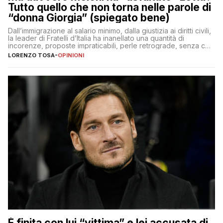
Tutto quello che non torna nelle parole di
“donna Giorgia” (spiegato bene)
Dall’immigrazione al salario minimo, dalla giustizia ai diritti civili,
la leader di Fratelli d’Italia ha inanellato una quantità di
incorenze, proposte impraticabili, perle retrograde, senza che
nessuno – a destra come a sinistra – glielo abbia fatto notare
LORENZO TOSA
-
OPINIONI
È finita con lui “vittima” e lei accusata di