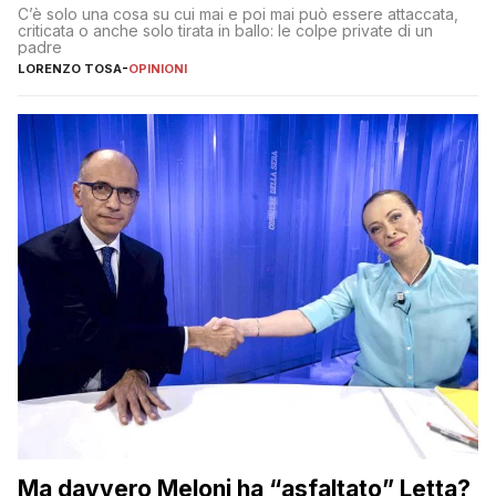
Dimostriamo di essere diversi
C’è solo una cosa su cui mai e poi mai può essere attaccata,
criticata o anche solo tirata in ballo: le colpe private di un
padre
LORENZO TOSA
-
OPINIONI
Ma davvero Meloni ha “asfaltato” Letta?