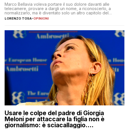
Marco Bellavia voleva portare il suo dolore davanti alle
telecamere, provare a dargli un nome, a riconoscerlo, a
normalizzarlo, ma è diventato solo un altro capitolo del
copione
LORENZO TOSA
-
OPINIONI
Usare le colpe del padre di Giorgia
Meloni per attaccare la figlia non è
giornalismo: è sciacallaggio.